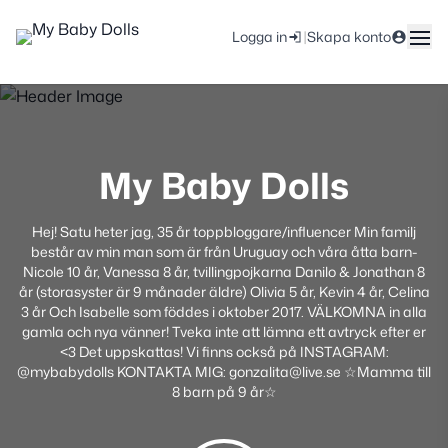
|
Logga in
Skapa konto
My Baby Dolls
Hej! Satu heter jag, 35 år toppbloggare/influencer Min familj
består av min man som är från Uruguay och våra åtta barn-
Nicole 10 år, Vanessa 8 år, tvillingpojkarna Danilo & Jonathan 8
år (storasyster är 9 månader äldre) Olivia 5 år, Kevin 4 år, Celina
3 år Och Isabelle som föddes i oktober 2017. VÄLKOMNA in alla
gamla och nya vänner! Tveka inte att lämna ett avtryck efter er
<3 Det uppskattas! Vi finns också på INSTAGRAM:
@mybabydolls KONTAKTA MIG: gonzalita@live.se ☆Mamma till
8 barn på 9 år☆