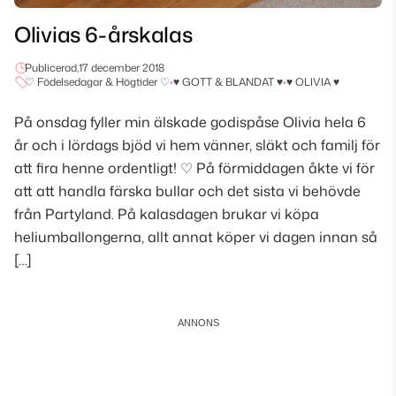
Olivias 6-årskalas
Publicerad,
17 december 2018
♡ Födelsedagar & Högtider ♡
•
♥ GOTT & BLANDAT ♥
•
♥ OLIVIA ♥
På onsdag fyller min älskade godispåse Olivia hela 6
år och i lördags bjöd vi hem vänner, släkt och familj för
att fira henne ordentligt! ♡ På förmiddagen åkte vi för
att att handla färska bullar och det sista vi behövde
från Partyland. På kalasdagen brukar vi köpa
heliumballongerna, allt annat köper vi dagen innan så
[…]