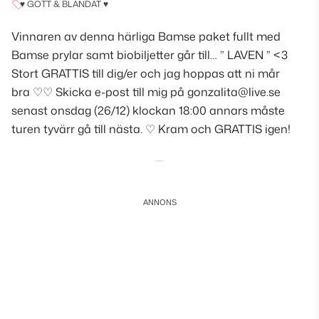
♥ GOTT & BLANDAT ♥
Vinnaren av denna härliga Bamse paket fullt med
Bamse prylar samt biobiljetter går till… ” LAVEN ” <3
Stort GRATTIS till dig/er och jag hoppas att ni mår
bra ♡♡ Skicka e-post till mig på gonzalita@live.se
senast onsdag (26/12) klockan 18:00 annars måste
turen tyvärr gå till nästa. ♡ Kram och GRATTIS igen!