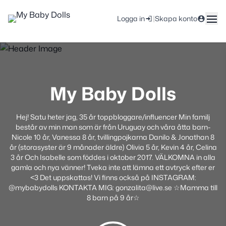
|
Logga in
Skapa konto
My Baby Dolls
Hej! Satu heter jag, 35 år toppbloggare/influencer Min familj
består av min man som är från Uruguay och våra åtta barn-
Nicole 10 år, Vanessa 8 år, tvillingpojkarna Danilo & Jonathan 8
år (storasyster är 9 månader äldre) Olivia 5 år, Kevin 4 år, Celina
3 år Och Isabelle som föddes i oktober 2017. VÄLKOMNA in alla
gamla och nya vänner! Tveka inte att lämna ett avtryck efter er
<3 Det uppskattas! Vi finns också på INSTAGRAM:
@mybabydolls KONTAKTA MIG: gonzalita@live.se ☆Mamma till
8 barn på 9 år☆