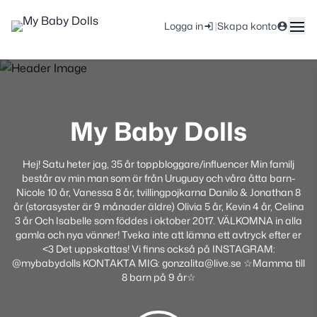
|
Logga in
Skapa konto
My Baby Dolls
Hej! Satu heter jag, 35 år toppbloggare/influencer Min familj
består av min man som är från Uruguay och våra åtta barn-
Nicole 10 år, Vanessa 8 år, tvillingpojkarna Danilo & Jonathan 8
år (storasyster är 9 månader äldre) Olivia 5 år, Kevin 4 år, Celina
3 år Och Isabelle som föddes i oktober 2017. VÄLKOMNA in alla
gamla och nya vänner! Tveka inte att lämna ett avtryck efter er
<3 Det uppskattas! Vi finns också på INSTAGRAM:
@mybabydolls KONTAKTA MIG: gonzalita@live.se ☆Mamma till
8 barn på 9 år☆