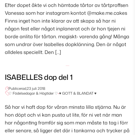
Efter dopet åkte vi och hämtade tårtor av tårtproffsen
Vanessa som har instagram kontot @make.me.cakes
Finns inget hon inte klarar av att skapa så har ni
någon fest eller något inplanerat och är hon tjejen ni
borde anlita för tårtan. magiskt- varenda gång! Många
som undrar över Isabelles dopklänning. Den är något
alldeles speciellt. Den […]
ISABELLES dop del 1
Publicerad,
23 juli 2018
♡ Födelsedagar & Högtider ♡
•
♥ GOTT & BLANDAT ♥
Så har vi haft dop för våran minsta lilla stjärna. Nu är
hon döpt och vi kan pusta ut lite, för ni vet när man
har någonting framför sig som man måste ta tag i förr
eller senare, så ligger det där i tankarna och trycker på