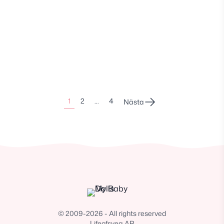
Sidonumrering
1
2
…
4
Nästa
för
inlägg
© 2009-2026 - All rights reserved
Lifeofsvea AB