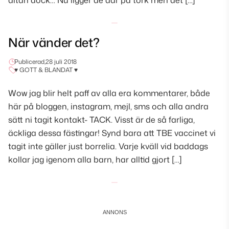
altan dock… Nu ligger de där på tork men det […]
När vänder det?
Publicerad,
28 juli 2018
♥ GOTT & BLANDAT ♥
Wow jag blir helt paff av alla era kommentarer, både
här på bloggen, instagram, mejl, sms och alla andra
sätt ni tagit kontakt- TACK. Visst är de så farliga,
äckliga dessa fästingar! Synd bara att TBE vaccinet vi
tagit inte gäller just borrelia. Varje kväll vid baddags
kollar jag igenom alla barn, har alltid gjort […]