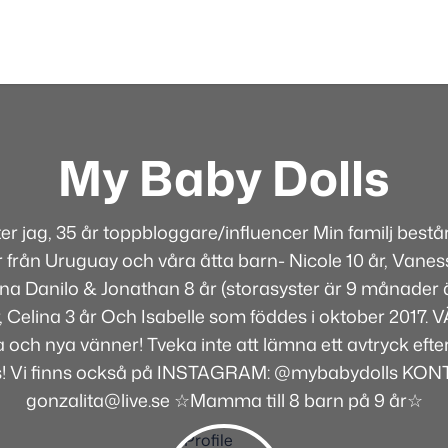
My Baby Dolls
ter jag, 35 år toppbloggare/influencer Min familj best
 från Uruguay och våra åtta barn- Nicole 10 år, Vaness
rna Danilo & Jonathan 8 år (storasyster är 9 månader ä
år, Celina 3 år Och Isabelle som föddes i oktober 2017
 och nya vänner! Tveka inte att lämna ett avtryck efte
s! Vi finns också på INSTAGRAM: @mybabydolls KON
gonzalita@live.se ☆Mamma till 8 barn på 9 år☆