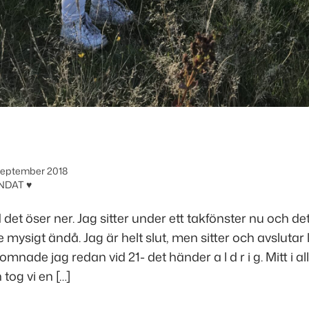
september 2018
NDAT ♥
det öser ner. Jag sitter under ett takfönster nu och de
te mysigt ändå. Jag är helt slut, men sitter och avslutar l
omnade jag redan vid 21- det händer a l d r i g. Mitt i all
tog vi en […]