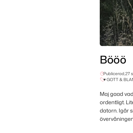
Bööö
Publicerad,
27 
♥ GOTT & BLA
Maj gaad vad 
ordentligt. Li
datorn. Igår s
övervåningen 