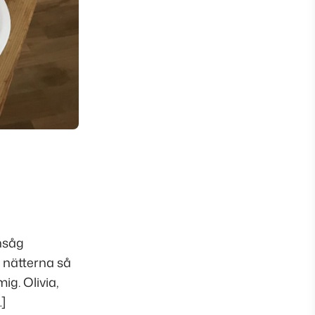
nsåg
 nätterna så
ig. Olivia,
]