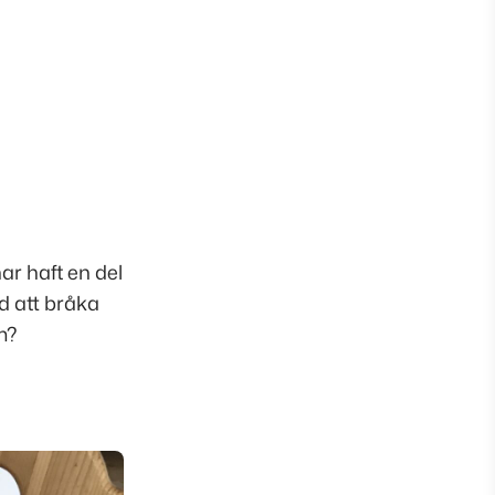
ar haft en del
d att bråka
m?