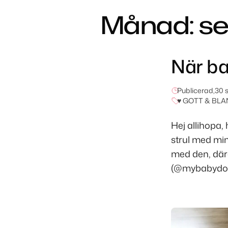
Månad:
se
När ba
Publicerad,
30 
♥ GOTT & BLA
Hej allihopa,
strul med min
med den, dära
(@mybabydolls