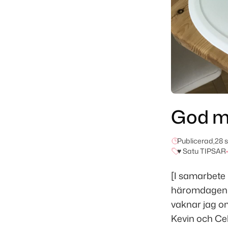
God m
Publicerad,
28 
♥ Satu TIPSAR
•
[I samarbete 
häromdagen at
vaknar jag om
Kevin och Cel