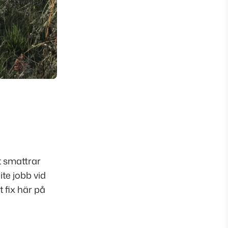
t smattrar
ite jobb vid
t fix här på