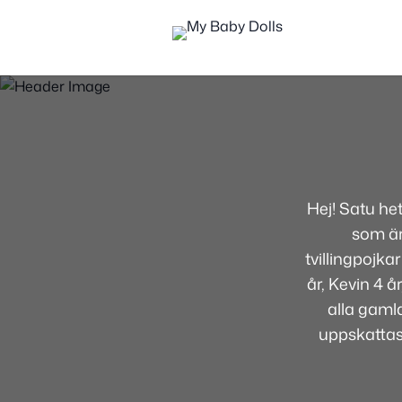
Hej! Satu he
som är
tvillingpojka
år, Kevin 4 
alla gamla
uppskatta