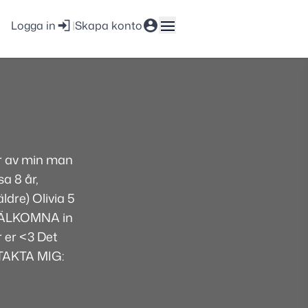
Logga in
|
Skapa konto
år av min man
a 8 år,
ldre) Olivia 5
. VÄLKOMNA in
r er <3 Det
TAKTA MIG: