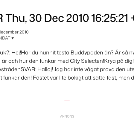
R Thu, 30 Dec 2010 16:25:21
december 2010
NDAT ♥
uk?: Hej!Har du hunnit testa Buddypoden än? Är så n
 är och hur den funkar med City Selecten!Krya på dig
ivstrådenSVAR: Halloj! Jag har inte vågat prova den ut
 funkar den! Fästet var lite bökigt att sätta fast, men 