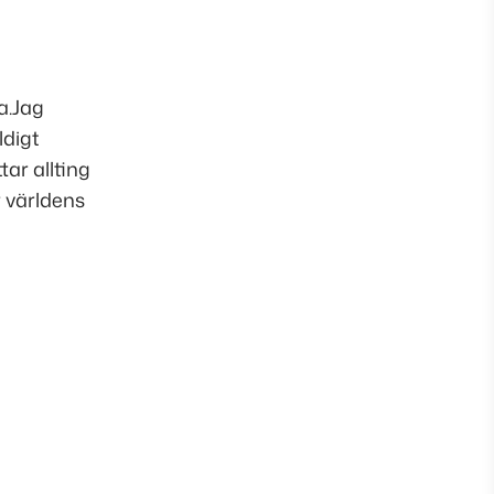
a.Jag
digt
tar allting
r världens