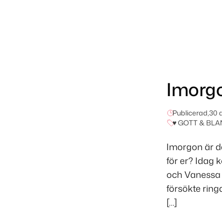
Imorgo
Publicerad,
30 
♥ GOTT & BLA
Imorgon är de
för er? Idag
och Vanessa
försökte ring
[…]