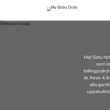
Hej! Satu he
som är
tvillingpojka
år, Kevin 4 
alla gamla
uppskatta