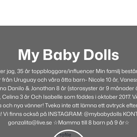
My Baby Dolls
ter jag, 35 år toppbloggare/influencer Min familj best
 från Uruguay och våra åtta barn- Nicole 10 år, Vaness
rna Danilo & Jonathan 8 år (storasyster är 9 månader ä
år, Celina 3 år Och Isabelle som föddes i oktober 2017
 och nya vänner! Tveka inte att lämna ett avtryck efte
s! Vi finns också på INSTAGRAM: @mybabydolls KON
gonzalita@live.se ☆Mamma till 8 barn på 9 år☆