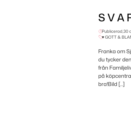
S V A 
Publicerad,
30 
♥ GOTT & BLA
Franka om Sj
du tycker den
från Familjel
på köpcentrat
bra!Bild […]