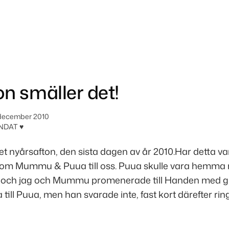
n smäller det!
december 2010
NDAT ♥
t nyårsafton, den sista dagen av år 2010.Har detta vari
 kom Mummu & Puua till oss. Puua skulle vara hemma
 och jag och Mummu promenerade till Handen med g
a till Puua, men han svarade inte, fast kort därefter ri