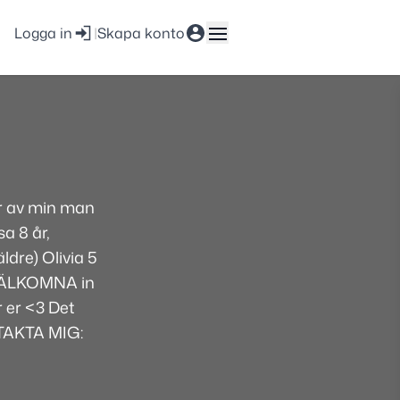
Logga in
|
Skapa konto
år av min man
a 8 år,
ldre) Olivia 5
. VÄLKOMNA in
r er <3 Det
TAKTA MIG: