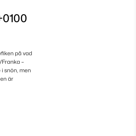
 +0100
yfiken på vad
!/Franka –
e i snön, men
den är