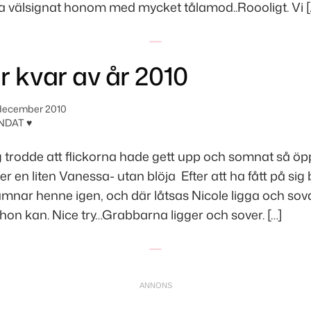
 välsignat honom med mycket tålamod..Roooligt. Vi [
r kvar av år 2010
december 2010
NDAT ♥
g trodde att flickorna hade gett upp och somnat så ö
 en liten Vanessa- utan blöja Efter att ha fått på sig 
ämnar henne igen, och där låtsas Nicole ligga och so
hon kan. Nice try…Grabbarna ligger och sover. […]