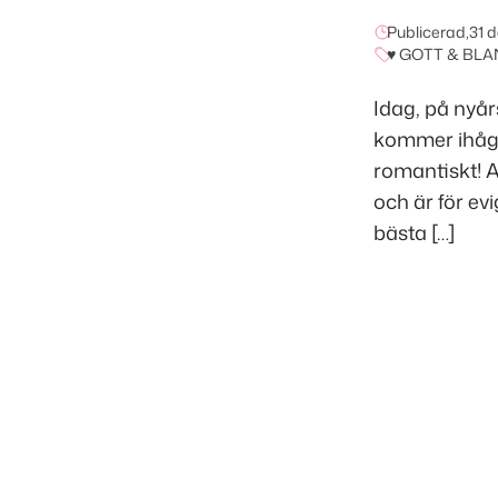
Publicerad,
31 
♥ GOTT & BLA
Idag, på nyår
kommer ihåg 
romantiskt! A
och är för evi
bästa […]