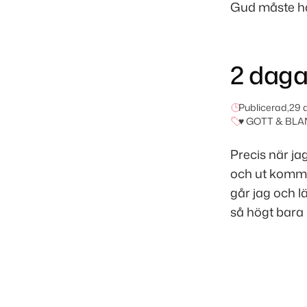
Gud måste ha
2 daga
Publicerad,
29 
♥ GOTT & BLA
Precis när ja
och ut kommer
går jag och l
så högt bara 