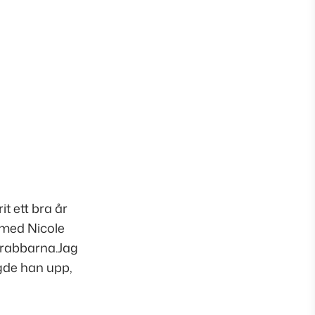
t ett bra år
 med Nicole
rabbarna.Jag
ngde han upp,