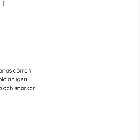
…]
ppnas dörren
blöjan igen
va och snarkar