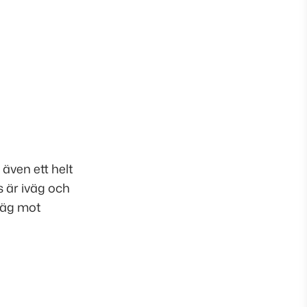
 även ett helt
s är iväg och
väg mot