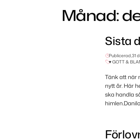
Månad:
d
Sista 
Publicerad,
31 
♥ GOTT & BLA
Tänk att när 
nytt år. Här 
ska handla s
himlen.Danilo
Förlov