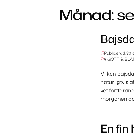
Månad:
s
Bajsda
Publicerad,
30 
♥ GOTT & BLA
Vilken bajsda
naturligtvis 
vet fortfaran
morgonen och 
En fin