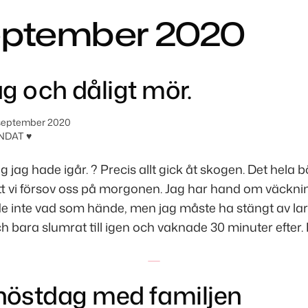
eptember 2020
g och dåligt mör.
september 2020
NDAT ♥
g jag hade igår. ? Precis allt gick åt skogen. Det hela 
att vi försov oss på morgonen. Jag har hand om väckn
de inte vad som hände, men jag måste ha stängt av la
bara slumrat till igen och vaknade 30 minuter efter. D
 höstdag med familjen