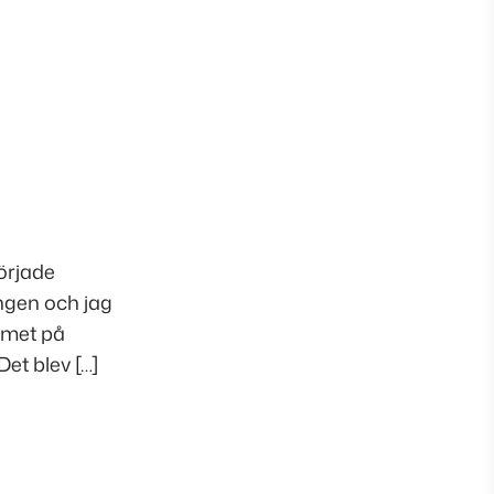
började
ingen och jag
rmet på
et blev […]