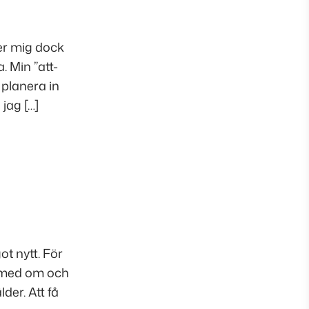
er mig dock
. Min ”att-
 planera in
 jag […]
ot nytt. För
a med om och
der. Att få