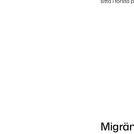
sitta i första 
Migrä