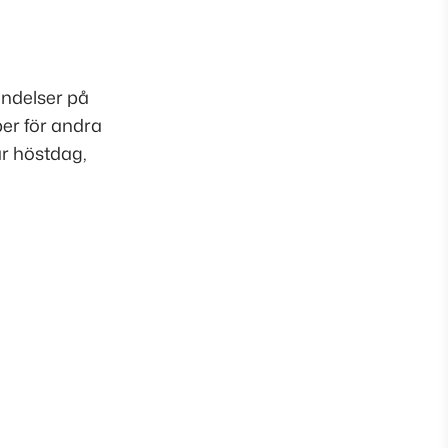
ändelser på
ber för andra
ar höstdag,