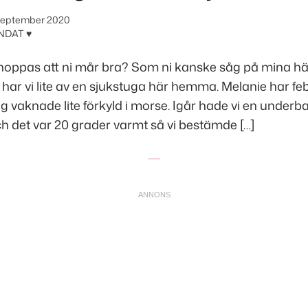
september 2020
NDAT ♥
, hoppas att ni mår bra? Som ni kanske såg på mina h
har vi lite av en sjukstuga här hemma. Melanie har fe
g vaknade lite förkyld i morse. Igår hade vi en underb
h det var 20 grader varmt så vi bestämde […]