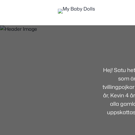
Hej! Satu he
som är
tvillingpojka
år, Kevin 4 
alla gamla
uppskatta