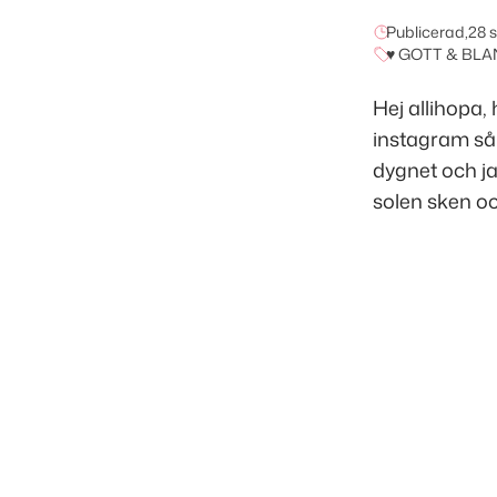
Publicerad,
28 
♥ GOTT & BLA
Hej allihopa
instagram så 
dygnet och ja
solen sken oc