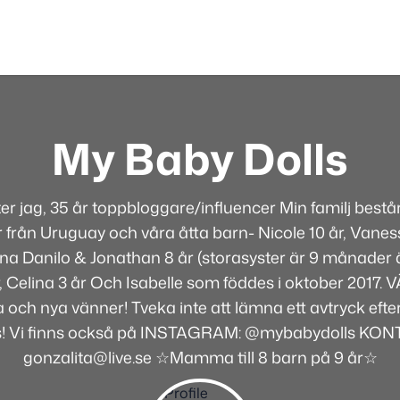
My Baby Dolls
ter jag, 35 år toppbloggare/influencer Min familj best
 från Uruguay och våra åtta barn- Nicole 10 år, Vaness
rna Danilo & Jonathan 8 år (storasyster är 9 månader ä
år, Celina 3 år Och Isabelle som föddes i oktober 2017
 och nya vänner! Tveka inte att lämna ett avtryck efte
s! Vi finns också på INSTAGRAM: @mybabydolls KON
gonzalita@live.se ☆Mamma till 8 barn på 9 år☆