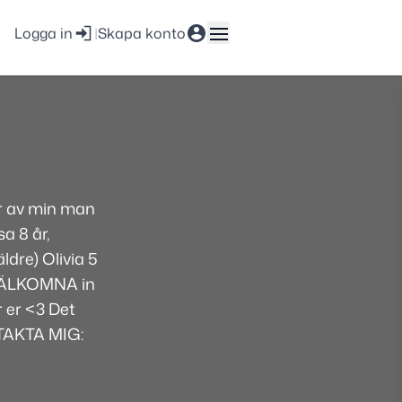
Logga in
|
Skapa konto
år av min man
a 8 år,
ldre) Olivia 5
. VÄLKOMNA in
r er <3 Det
TAKTA MIG: