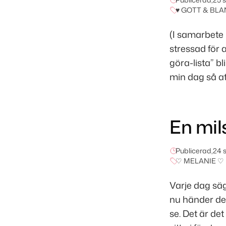
♥ GOTT & BLA
(I samarbete
stressad för 
göra-lista” b
min dag så att
En mil
Publicerad,
24 
♡ MELANIE ♡
Varje dag säge
nu händer det
se. Det är de