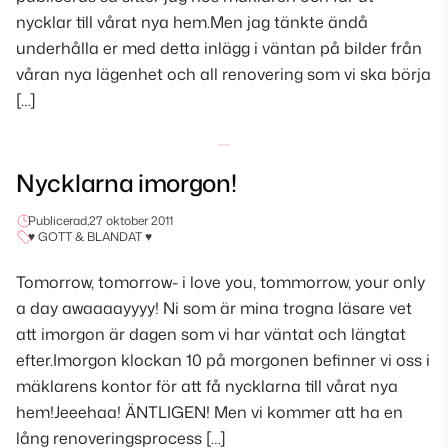
nycklar till vårat nya hem.Men jag tänkte ändå
underhålla er med detta inlägg i väntan på bilder från
våran nya lägenhet och all renovering som vi ska börja
[…]
Nycklarna imorgon!
Publicerad,
27 oktober 2011
♥ GOTT & BLANDAT ♥
Tomorrow, tomorrow- i love you, tommorrow, your only
a day awaaaayyyy! Ni som är mina trogna läsare vet
att imorgon är dagen som vi har väntat och längtat
efter.Imorgon klockan 10 på morgonen befinner vi oss i
mäklarens kontor för att få nycklarna till vårat nya
hem!Jeeehaa! ÄNTLIGEN! Men vi kommer att ha en
lång renoveringsprocess […]