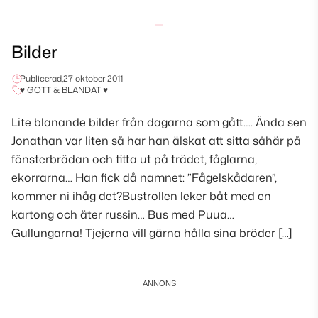
Bilder
Publicerad,
27 oktober 2011
♥ GOTT & BLANDAT ♥
Lite blanande bilder från dagarna som gått…. Ända sen
Jonathan var liten så har han älskat att sitta såhär på
fönsterbrädan och titta ut på trädet, fåglarna,
ekorrarna… Han fick då namnet: ”Fågelskådaren”,
kommer ni ihåg det?Bustrollen leker båt med en
kartong och äter russin… Bus med Puua…
Gullungarna! Tjejerna vill gärna hålla sina bröder […]