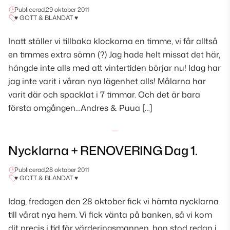
Publicerad,
29 oktober 2011
♥ GOTT & BLANDAT ♥
Inatt ställer vi tillbaka klockorna en timme, vi får alltså
en timmes extra sömn (?) Jag hade helt missat det här,
hängde inte alls med att vintertiden börjar nu! Idag har
jag inte varit i våran nya lägenhet alls! Målarna har
varit där och spacklat i 7 timmar. Och det är bara
första omgången…Andres & Puua […]
Nycklarna + RENOVERING Dag 1.
Publicerad,
28 oktober 2011
♥ GOTT & BLANDAT ♥
Idag, fredagen den 28 oktober fick vi hämta nycklarna
till vårat nya hem. Vi fick vänta på banken, så vi kom
dit precis i tid för värderingsmannen, hon stod redan i