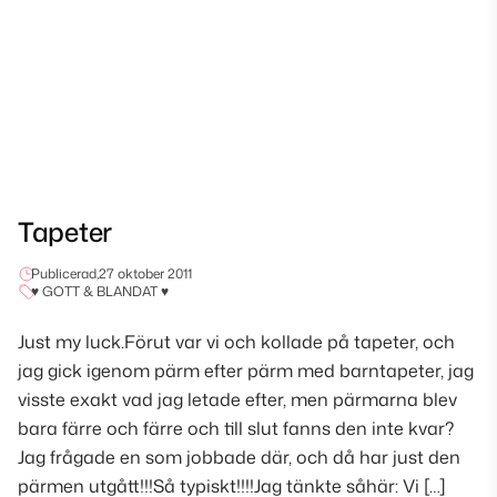
Tapeter
Publicerad,
27 oktober 2011
♥ GOTT & BLANDAT ♥
Just my luck.Förut var vi och kollade på tapeter, och
jag gick igenom pärm efter pärm med barntapeter, jag
visste exakt vad jag letade efter, men pärmarna blev
bara färre och färre och till slut fanns den inte kvar?
Jag frågade en som jobbade där, och då har just den
pärmen utgått!!!Så typiskt!!!!Jag tänkte såhär: Vi […]