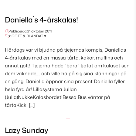
Daniella´s 4-årskalas!
Publicerad,
31 oktober 2011
♥ GOTT & BLANDAT ♥
I lördags var vi bjudna på tjejernas kompis, Daniellas
4-års kalas med en massa tårta, kakor, muffins och
annat gott! Tjejerna hade ”bara” tjatat om kalaset sen
dem vaknade…. och ville ha på sig sina klänningar på
en gång. Daniella öppnar sina present Daniella fyller
hela fyra år! Lillasysterna Jullan
(Julia)NukkeKalasbordet!Bessa Bus väntar på
tårtaKicki […]
Lazy Sunday