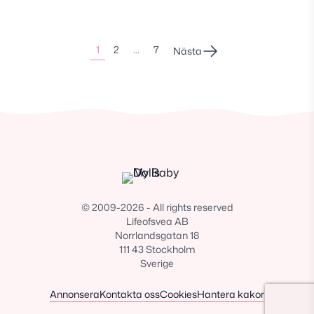
Sidonumrering
1
2
…
7
Nästa
för
inlägg
© 2009-2026 - All rights reserved
Lifeofsvea AB
Norrlandsgatan 18
111 43 Stockholm
Sverige
Annonsera
Kontakta oss
Cookies
Hantera kakor