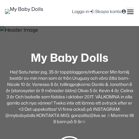
|
Logga in
Skapa konto
My Baby Dolls
Hej! Satu heter jag, 35 år toppbloggare/influencer Min familj
består av min man som är från Uruguay och våra åtta barn-
Nicole 10 år, Vanessa 8 år, tvillingpojkarna Danilo & Jonathan 8
år (storasyster är 9 månader äldre) Olivia 5 år, Kevin 4 år, Celina
3 år Och Isabelle som föddes i oktober 2017. VÄLKOMNA in alla
gamla och nya vänner! Tveka inte att lämna ett avtryck efter er
<3 Det uppskattas! Vi finns också på INSTAGRAM:
@mybabydolls KONTAKTA MIG: gonzalita@live.se ☆Mamma till
8 barn på 9 år☆