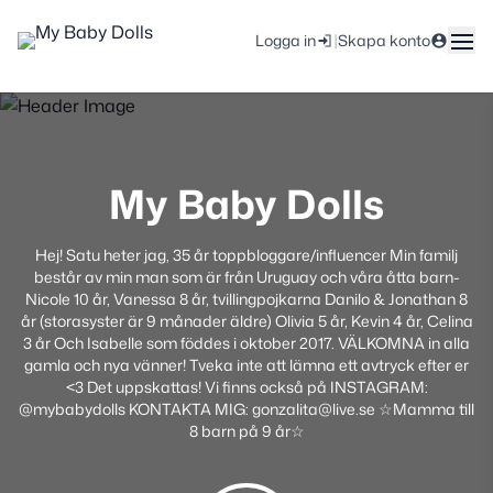
|
Logga in
Skapa konto
My Baby Dolls
Hej! Satu heter jag, 35 år toppbloggare/influencer Min familj
består av min man som är från Uruguay och våra åtta barn-
Nicole 10 år, Vanessa 8 år, tvillingpojkarna Danilo & Jonathan 8
år (storasyster är 9 månader äldre) Olivia 5 år, Kevin 4 år, Celina
3 år Och Isabelle som föddes i oktober 2017. VÄLKOMNA in alla
gamla och nya vänner! Tveka inte att lämna ett avtryck efter er
<3 Det uppskattas! Vi finns också på INSTAGRAM:
@mybabydolls KONTAKTA MIG: gonzalita@live.se ☆Mamma till
8 barn på 9 år☆