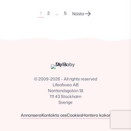
Sidonumrering
1
2
…
5
Nästa
för
inlägg
© 2009-2026 - All rights reserved
Lifeofsvea AB
Norrlandsgatan 18
111 43 Stockholm
Sverige
Annonsera
Kontakta oss
Cookies
Hantera kakor