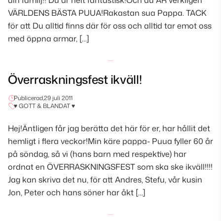
din familj!! Du är helt fantastisk!Och du ÄR verkligen
VÄRLDENS BÄSTA PUUA!Rakastan sua Pappa. TACK
för att Du alltid finns där för oss och alltid tar emot oss
med öppna armar, […]
Överraskningsfest ikväll!
Publicerad,
29 juli 2011
♥ GOTT & BLANDAT ♥
Hej!Äntligen får jag berätta det här för er, har hållit det
hemligt i flera veckor!Min käre pappa- Puua fyller 60 år
på söndag, så vi (hans barn med respektive) har
ordnat en ÖVERRASKNINGSFEST som ska ske ikväll!!!!
Jag kan skriva det nu, för att Andres, Stefu, vår kusin
Jon, Peter och hans söner har åkt […]