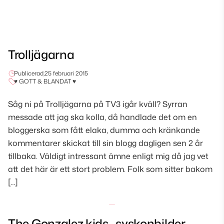
Trolljägarna
Publicerad,
25 februari 2015
♥ GOTT & BLANDAT ♥
Såg ni på Trolljägarna på TV3 igår kväll? Syrran
messade att jag ska kolla, då handlade det om en
bloggerska som fått elaka, dumma och kränkande
kommentarer skickat till sin blogg dagligen sen 2 år
tillbaka. Väldigt intressant ämne enligt mig då jag vet
att det här är ett stort problem. Folk som sitter bakom
[…]
The Gonzalez kids- syskonbilder