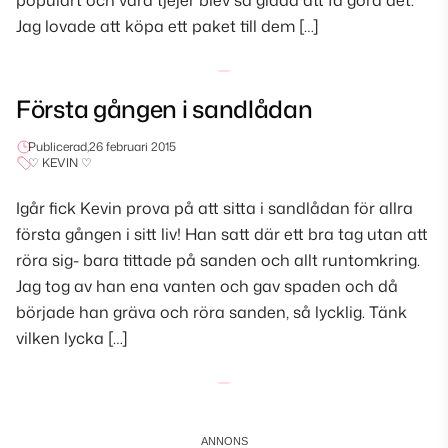
populärt och våra tjejer blev så glada att få göra det.
Jag lovade att köpa ett paket till dem […]
Första gången i sandlådan
Publicerad,
26 februari 2015
♡ KEVIN ♡
Igår fick Kevin prova på att sitta i sandlådan för allra
första gången i sitt liv! Han satt där ett bra tag utan att
röra sig- bara tittade på sanden och allt runtomkring.
Jag tog av han ena vanten och gav spaden och då
började han gräva och röra sanden, så lycklig. Tänk
vilken lycka […]