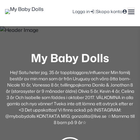
|
Logga in
Skapa konto
My Baby Dolls
Hej! Satu heter jag, 35 år toppbloggare/influencer Min familj
består av min man som är från Uruguay och våra åtta barn-
Nicole 10 år, Vanessa 8 år, tvillingpojkarna Danilo & Jonathan 8
år (storasyster är 9 månader äldre) Olivia 5 år, Kevin 4 år, Celina
3 år Och Isabelle som föddes i oktober 2017. VÄLKOMNA in alla
gamla och nya vänner! Tveka inte att lämna ett avtryck efter er
<3 Det uppskattas! Vi finns också på INSTAGRAM:
@mybabydolls KONTAKTA MIG: gonzalita@live.se ☆Mamma till
8 barn på 9 år☆