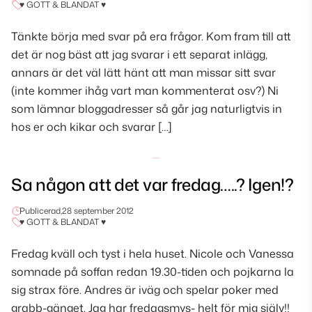
♥ GOTT & BLANDAT ♥
Tänkte börja med svar på era frågor. Kom fram till att
det är nog bäst att jag svarar i ett separat inlägg,
annars är det väl lätt hänt att man missar sitt svar
(inte kommer ihåg vart man kommenterat osv?) Ni
som lämnar bloggadresser så går jag naturligtvis in
hos er och kikar och svarar […]
Sa någon att det var fredag…..? Igen!?
Publicerad,
28 september 2012
♥ GOTT & BLANDAT ♥
Fredag kväll och tyst i hela huset. Nicole och Vanessa
somnade på soffan redan 19.30-tiden och pojkarna la
sig strax före. Andres är iväg och spelar poker med
grabb-gänget. Jag har fredagsmys- helt för mig själv!!