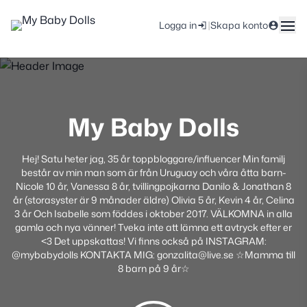
|
Logga in
Skapa konto
My Baby Dolls
Hej! Satu heter jag, 35 år toppbloggare/influencer Min familj
består av min man som är från Uruguay och våra åtta barn-
Nicole 10 år, Vanessa 8 år, tvillingpojkarna Danilo & Jonathan 8
år (storasyster är 9 månader äldre) Olivia 5 år, Kevin 4 år, Celina
3 år Och Isabelle som föddes i oktober 2017. VÄLKOMNA in alla
gamla och nya vänner! Tveka inte att lämna ett avtryck efter er
<3 Det uppskattas! Vi finns också på INSTAGRAM:
@mybabydolls KONTAKTA MIG: gonzalita@live.se ☆Mamma till
8 barn på 9 år☆