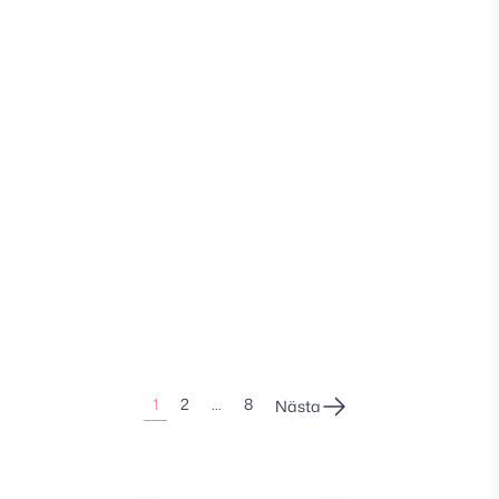
Sidonumrering
1
2
…
8
Nästa
för
inlägg