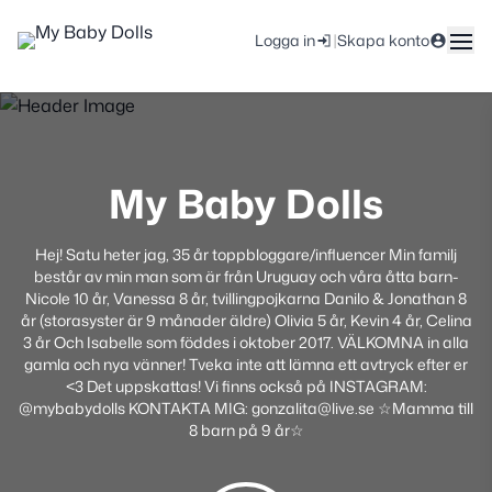
|
Logga in
Skapa konto
My Baby Dolls
Hej! Satu heter jag, 35 år toppbloggare/influencer Min familj
består av min man som är från Uruguay och våra åtta barn-
Nicole 10 år, Vanessa 8 år, tvillingpojkarna Danilo & Jonathan 8
år (storasyster är 9 månader äldre) Olivia 5 år, Kevin 4 år, Celina
3 år Och Isabelle som föddes i oktober 2017. VÄLKOMNA in alla
gamla och nya vänner! Tveka inte att lämna ett avtryck efter er
<3 Det uppskattas! Vi finns också på INSTAGRAM:
@mybabydolls KONTAKTA MIG: gonzalita@live.se ☆Mamma till
8 barn på 9 år☆