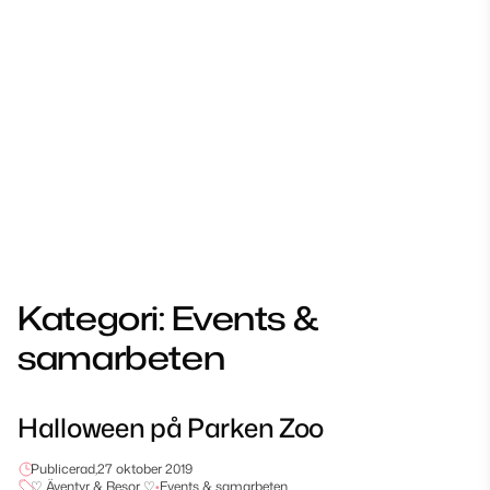
Kategori:
Events &
samarbeten
Halloween på Parken Zoo
Publicerad,
27 oktober 2019
♡ Äventyr & Resor ♡
•
Events & samarbeten