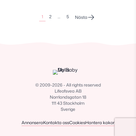
Sidonumrering
1
2
…
5
Nästa
för
inlägg
© 2009-2026 - All rights reserved
Lifeofsvea AB
Norrlandsgatan 18
111 43 Stockholm
Sverige
Annonsera
Kontakta oss
Cookies
Hantera kakor