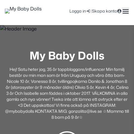
|
Logga in
Skapa konto
My Baby Dolls
Hej! Satu heter jag, 35 år toppbloggare/influencer Min familj
består av min man som är från Uruguay och våra åtta barn-
Nicole 10 år, Vanessa 8 år, tvillingpojkarna Danilo & Jonathan 8
år (storasyster är 9 månader äldre) Olivia 5 år, Kevin 4 år, Celina
3 år Och Isabelle som föddes i oktober 2017. VÄLKOMNA in alla
gamla och nya vänner! Tveka inte att lämna ett avtryck efter er
<3 Det uppskattas! Vi finns också på INSTAGRAM:
@mybabydolls KONTAKTA MIG: gonzalita@live.se ☆Mamma till
8 barn på 9 år☆