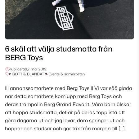
6 skäl att välja studsmatta från
BERG Toys
Publicerad,
7 maj 2019
♥ GOTT & BLANDAT ♥
•
Events & samarbeten
||I annonssamarbete med Berg Toys || Vi var såå glada
när detta samarbete kom upp med Berg Toys och
deras trampolin Berg Grand Favorit! Våra barn älskar
att hoppa studsmatta, det är på deras topplista att
göra dagarna ut och jag lovar, dom springer ut och
hoppar och studsar och gör trix från morgon till […]