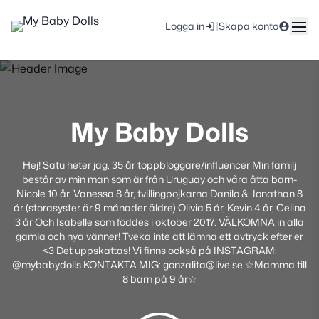
|
Logga in
Skapa konto
My Baby Dolls
Hej! Satu heter jag, 35 år toppbloggare/influencer Min familj
består av min man som är från Uruguay och våra åtta barn-
Nicole 10 år, Vanessa 8 år, tvillingpojkarna Danilo & Jonathan 8
år (storasyster är 9 månader äldre) Olivia 5 år, Kevin 4 år, Celina
3 år Och Isabelle som föddes i oktober 2017. VÄLKOMNA in alla
gamla och nya vänner! Tveka inte att lämna ett avtryck efter er
<3 Det uppskattas! Vi finns också på INSTAGRAM:
@mybabydolls KONTAKTA MIG: gonzalita@live.se ☆Mamma till
8 barn på 9 år☆