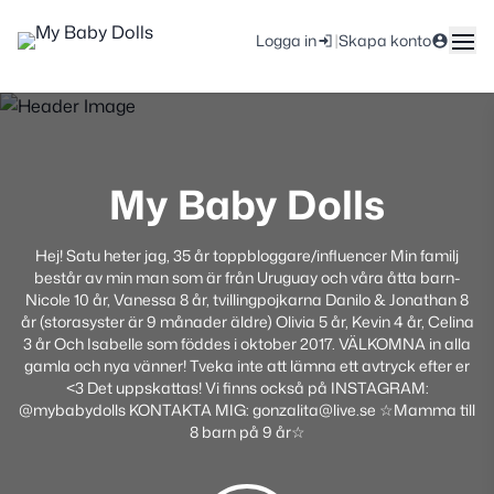
|
Logga in
Skapa konto
My Baby Dolls
Hej! Satu heter jag, 35 år toppbloggare/influencer Min familj
består av min man som är från Uruguay och våra åtta barn-
Nicole 10 år, Vanessa 8 år, tvillingpojkarna Danilo & Jonathan 8
år (storasyster är 9 månader äldre) Olivia 5 år, Kevin 4 år, Celina
3 år Och Isabelle som föddes i oktober 2017. VÄLKOMNA in alla
gamla och nya vänner! Tveka inte att lämna ett avtryck efter er
<3 Det uppskattas! Vi finns också på INSTAGRAM:
@mybabydolls KONTAKTA MIG: gonzalita@live.se ☆Mamma till
8 barn på 9 år☆