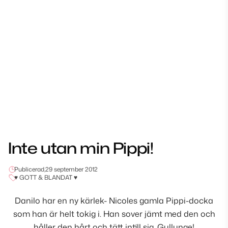
Inte utan min Pippi!
Publicerad,
29 september 2012
♥ GOTT & BLANDAT ♥
Danilo har en ny kärlek- Nicoles gamla Pippi-docka
som han är helt tokig i. Han sover jämt med den och
håller den hårt och tätt intill sig. Gullunge!