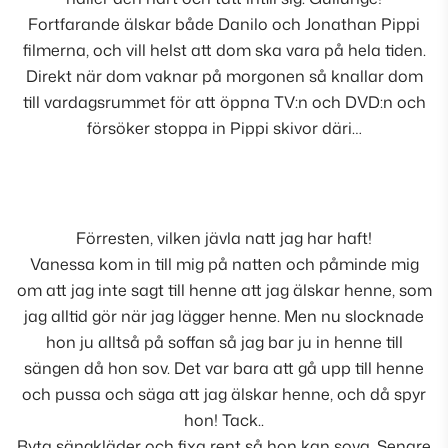
Fortfarande älskar både Danilo och Jonathan Pippi
filmerna, och vill helst att dom ska vara på hela tiden.
Direkt när dom vaknar på morgonen så knallar dom
till vardagsrummet för att öppna TV:n och DVD:n och
försöker stoppa in Pippi skivor däri…
Förresten, vilken jävla natt jag har haft!
Vanessa kom in till mig på natten och påminde mig
om att jag inte sagt till henne att jag älskar henne, som
jag alltid gör när jag lägger henne. Men nu slocknade
hon ju alltså på soffan så jag bar ju in henne till
sängen då hon sov. Det var bara att gå upp till henne
och pussa och säga att jag älskar henne, och då spyr
hon! Tack..
Byta sängkläder och fixa rent så hon kan sova. Senare