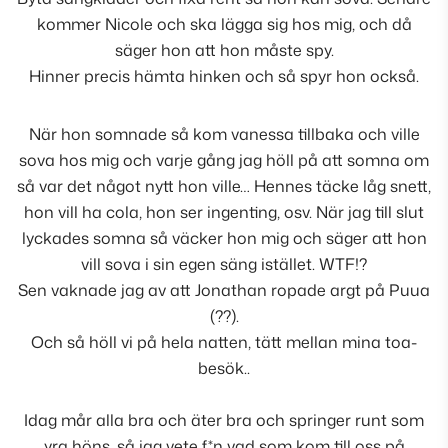
kommer Nicole och ska lägga sig hos mig, och då
säger hon att hon måste spy.
Hinner precis hämta hinken och så spyr hon också.
När hon somnade så kom vanessa tillbaka och ville
sova hos mig och varje gång jag höll på att somna om
så var det något nytt hon ville… Hennes täcke låg snett,
hon vill ha cola, hon ser ingenting, osv. När jag till slut
lyckades somna så väcker hon mig och säger att hon
vill sova i sin egen säng istället. WTF!?
Sen vaknade jag av att Jonathan ropade argt på Puua
(??).
Och så höll vi på hela natten, tätt mellan mina toa-
besök..
Idag mår alla bra och äter bra och springer runt som
yra höns, så jag vete f*n vad som kom till oss på