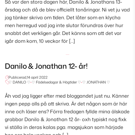
Så var den stora dagen här, Danilo & Jonathans 13-
årsdag och då de blev officiellt tonåringar. Ni vet ju vad
jag tänker skriva om tiden. Det låter som en klycha
men herregud vad jag inte slutar förundras över hur
snabbt det verkligen går. Det känns som att det var
igår dom kom, 10 veckor för […]
Danilo & Jonathan 12- år!
Publicerad,
14 april 2022
♡ DANILO ♡
•
♡ Födelsedagar & Högtider ♡
•
♡ JONATHAN ♡
Åh vad jag ligger efter med bloggandet just nu. Känner
ingen pepp alls på att skriva. Är det någon som är här
inne och läser ens? Förra fredagen fyllde mina älskade
grabbar Danilo & Jonathan 12 år- oxh typiskt nog fixk
vi ställa in deras kalas pga. magsjukan som härjade