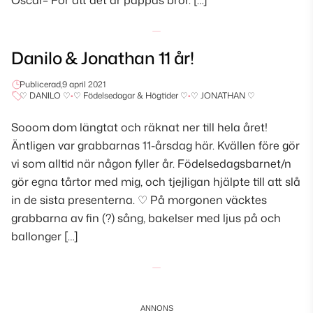
Oscar– För att det är pappas bror. […]
Danilo & Jonathan 11 år!
Publicerad,
9 april 2021
♡ DANILO ♡
•
♡ Födelsedagar & Högtider ♡
•
♡ JONATHAN ♡
Sooom dom längtat och räknat ner till hela året!
Äntligen var grabbarnas 11-årsdag här. Kvällen före gör
vi som alltid när någon fyller år. Födelsedagsbarnet/n
gör egna tårtor med mig, och tjejligan hjälpte till att slå
in de sista presenterna. ♡ På morgonen väcktes
grabbarna av fin (?) sång, bakelser med ljus på och
ballonger […]