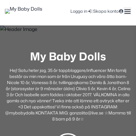
|
Logga in
Skapa konto
My Baby Dolls
Hej! Satu heter jag, 35 år toppbloggare/influencer Min familj
består av min man som är från Uruguay och våra åtta barn-
Nicole 10 år, Vanessa 8 år, tvillingpojkarna Danilo & Jonathan 8
år (storasyster är 9 månader äldre) Olivia 5 år, Kevin 4 år, Celina
3 år Och Isabelle som föddes i oktober 2017. VÄLKOMNA in alla
gamla och nya vänner! Tveka inte att lämna ett avtryck efter er
<3 Det uppskattas! Vi finns också på INSTAGRAM:
@mybabydolls KONTAKTA MIG: gonzalita@live.se ☆Mamma till
8 barn på 9 år☆