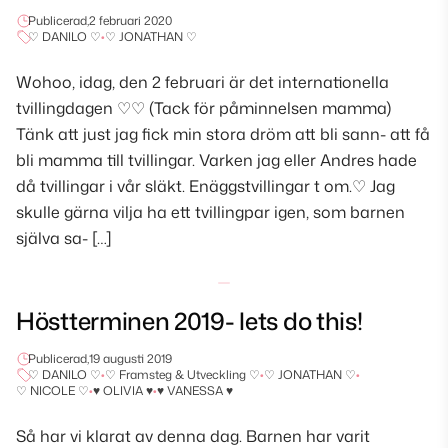
Publicerad,
2 februari 2020
♡ DANILO ♡
•
♡ JONATHAN ♡
Wohoo, idag, den 2 februari är det internationella
tvillingdagen ♡♡ (Tack för påminnelsen mamma)
Tänk att just jag fick min stora dröm att bli sann- att få
bli mamma till tvillingar. Varken jag eller Andres hade
då tvillingar i vår släkt. Enäggstvillingar t om.♡ Jag
skulle gärna vilja ha ett tvillingpar igen, som barnen
själva sa- […]
Höstterminen 2019- lets do this!
Publicerad,
19 augusti 2019
♡ DANILO ♡
•
♡ Framsteg & Utveckling ♡
•
♡ JONATHAN ♡
•
♡ NICOLE ♡
•
♥ OLIVIA ♥
•
♥ VANESSA ♥
Så har vi klarat av denna dag. Barnen har varit