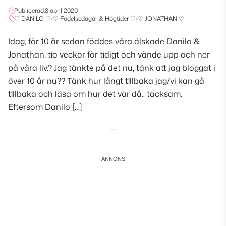
Publicerad,
8 april 2020
♡ DANILO ♡
•
♡ Födelsedagar & Högtider ♡
•
♡ JONATHAN ♡
Idag, för 10 år sedan föddes våra älskade Danilo &
Jonathan, tio veckor för tidigt och vände upp och ner
på våra liv.? Jag tänkte på det nu, tänk att jag bloggat i
över 10 år nu?? Tänk hur långt tillbaka jag/vi kan gå
tillbaka och läsa om hur det var då.. tacksam.
Eftersom Danilo […]