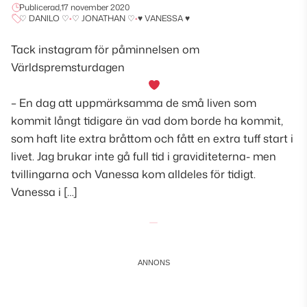
Publicerad,
17 november 2020
♡ DANILO ♡
•
♡ JONATHAN ♡
•
♥ VANESSA ♥
Tack instagram för påminnelsen om
Världspremsturdagen
– En dag att uppmärksamma de små liven som
kommit långt tidigare än vad dom borde ha kommit,
som haft lite extra bråttom och fått en extra tuff start i
livet. Jag brukar inte gå full tid i graviditeterna- men
tvillingarna och Vanessa kom alldeles för tidigt.
Vanessa i […]