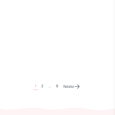
Sidonumrering
1
2
…
9
Nästa
för
inlägg