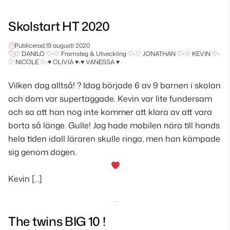
Skolstart HT 2020
Publicerad,
19 augusti 2020
♡ DANILO ♡
•
♡ Framsteg & Utveckling ♡
•
♡ JONATHAN ♡
•
♡ KEVIN ♡
•
♡ NICOLE ♡
•
♥ OLIVIA ♥
•
♥ VANESSA ♥
Vilken dag alltså! ? Idag började 6 av 9 barnen i skolan
och dom var supertaggade. Kevin var lite fundersam
och sa att han nog inte kommer att klara av att vara
borta så länge. Gulle! Jag hade mobilen nära till hands
hela tiden idall läraren skulle ringa, men han kämpade
sig genom dagen.
Kevin […]
The twins BIG 10 !