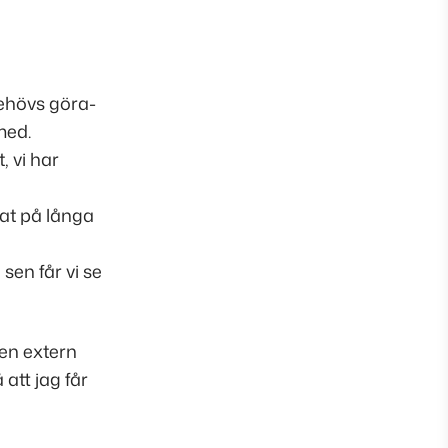
behövs göra-
med.
, vi har
at på långa
sen får vi se
 en extern
 att jag får