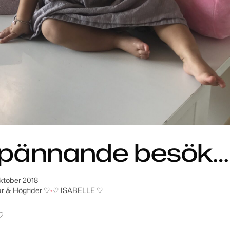
spännande besök…
oktober 2018
r & Högtider ♡
•
♡ ISABELLE ♡
♡