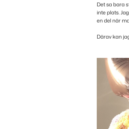
Det sa bara st
inte plats. Ja
en del när ma
Därav kan jag