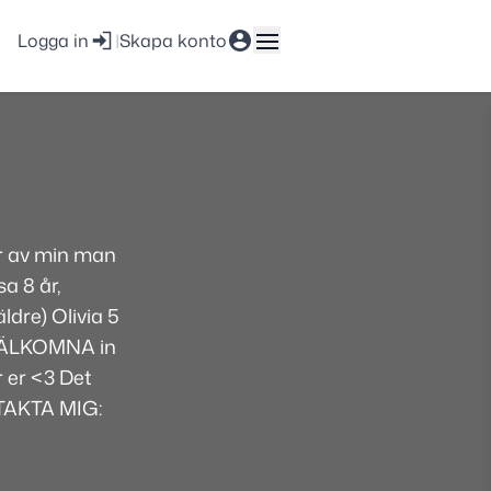
Logga in
|
Skapa konto
år av min man
a 8 år,
ldre) Olivia 5
. VÄLKOMNA in
r er <3 Det
TAKTA MIG: