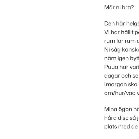
Mår ni bra?
Den här helgen
Vi har hållit
rum för rum 
Ni såg kanske 
nämligen bytt 
Puua har vari
dagar och se
Imorgon ska v
om/hur/vad v
Mina ögon hål
hård disc så j
plats med de