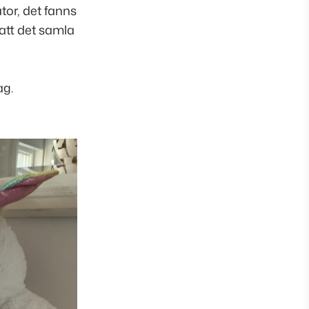
ator, det fanns
 att det samla
ag.