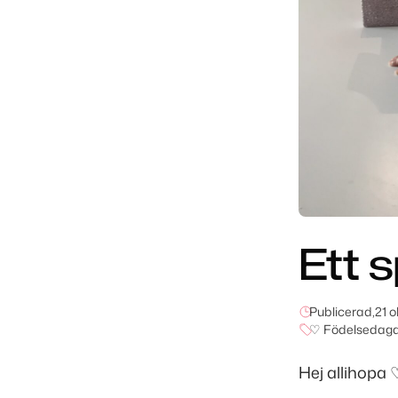
Ett 
Publicerad,
21 
♡ Födelsedaga
Hej allihopa 