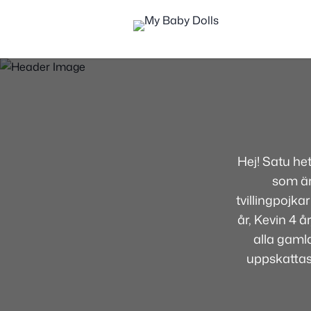
Hej! Satu he
som är
tvillingpojka
år, Kevin 4 
alla gamla
uppskatta