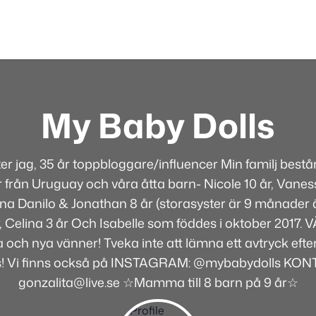
My Baby Dolls
ter jag, 35 år toppbloggare/influencer Min familj best
 från Uruguay och våra åtta barn- Nicole 10 år, Vaness
rna Danilo & Jonathan 8 år (storasyster är 9 månader ä
år, Celina 3 år Och Isabelle som föddes i oktober 2017
 och nya vänner! Tveka inte att lämna ett avtryck efte
s! Vi finns också på INSTAGRAM: @mybabydolls KON
gonzalita@live.se ☆Mamma till 8 barn på 9 år☆