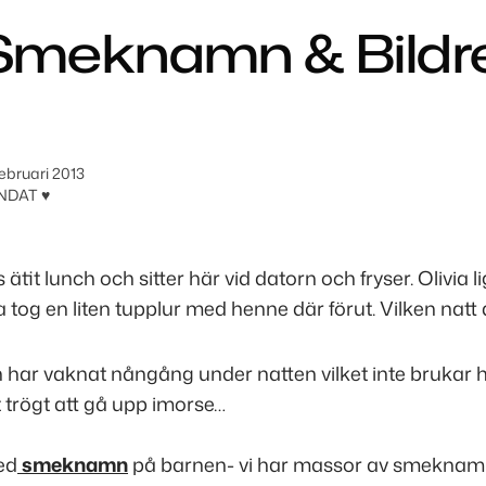
Smeknamn & Bildr
ebruari 2013
NDAT ♥
 ätit lunch och sitter här vid datorn och fryser. Olivia 
a tog en liten tupplur med henne där förut. Vilken natt 
har vaknat nångång under natten vilket inte brukar h
t trögt att gå upp imorse…
ed
smeknamn
på barnen- vi har massor av smeknamn t