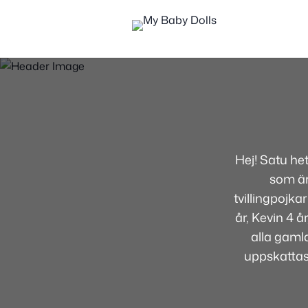
Hej! Satu he
som är
tvillingpojka
år, Kevin 4 
alla gamla
uppskatta