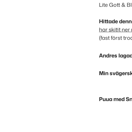
Lite Gott & B
Hittade denn
har skitit ner
(fast först tr
Andres laga
Min svägers
Puua med Sn