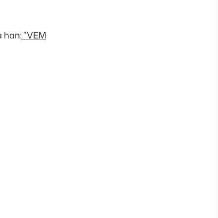
a han:
”VEM