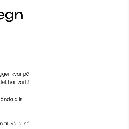
egn
ligger kvar på
det har varit!
ända alls.
ill våra, så