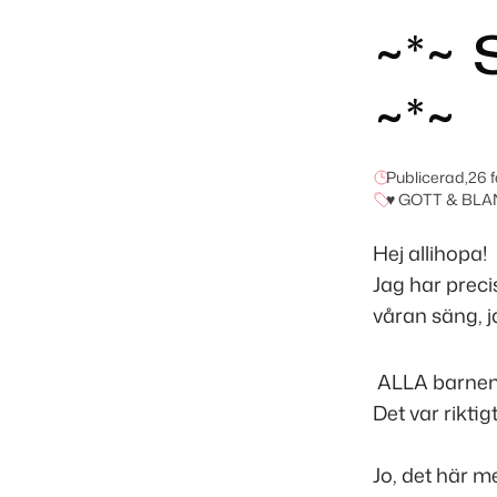
~*~ 
~*~
Publicerad,
26 f
♥ GOTT & BLA
Hej allihopa!
Jag har precis
våran säng, j
ALLA barnen 
Det var riktig
Jo, det här m