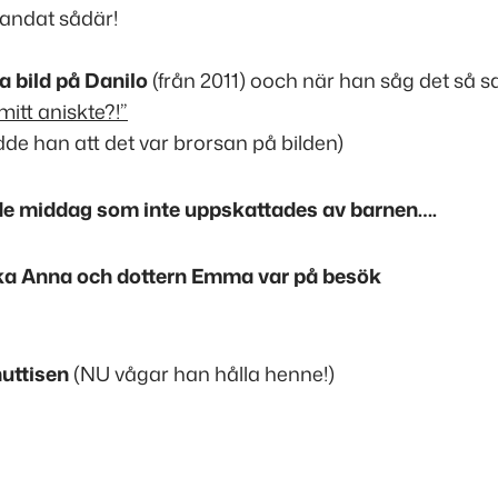
landat sådär!
a bild på Danilo
(från 2011) ooch när han såg det så s
 mitt aniskte?!”
odde han att det var brorsan på bilden)
de middag som inte uppskattades av barnen….
ka Anna och dottern Emma var på besök
uttisen
(NU vågar han hålla henne!)