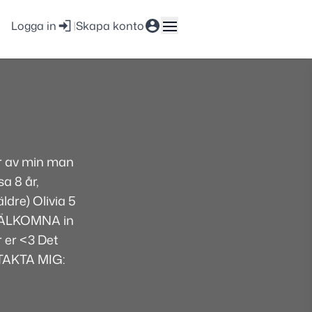
Logga in
|
Skapa konto
år av min man
a 8 år,
ldre) Olivia 5
. VÄLKOMNA in
r er <3 Det
TAKTA MIG: