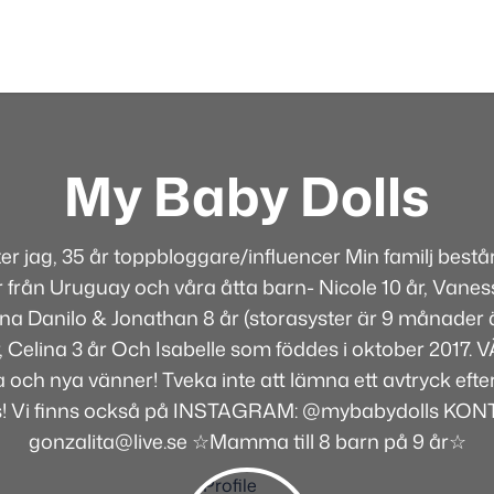
My Baby Dolls
ter jag, 35 år toppbloggare/influencer Min familj best
 från Uruguay och våra åtta barn- Nicole 10 år, Vaness
rna Danilo & Jonathan 8 år (storasyster är 9 månader ä
år, Celina 3 år Och Isabelle som föddes i oktober 2017
 och nya vänner! Tveka inte att lämna ett avtryck efte
s! Vi finns också på INSTAGRAM: @mybabydolls KON
gonzalita@live.se ☆Mamma till 8 barn på 9 år☆