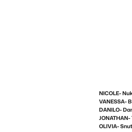
NICOLE- Nu
VANESSA- Be
DANILO- Dano
JONATHAN- T
OLIVIA- Snutt