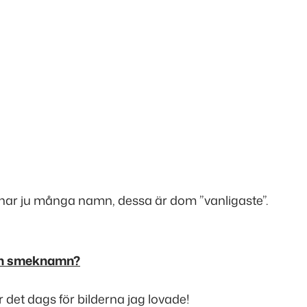
 har ju många namn, dessa är dom ”vanligaste”.
rn smeknamn?
r det dags för bilderna jag lovade!