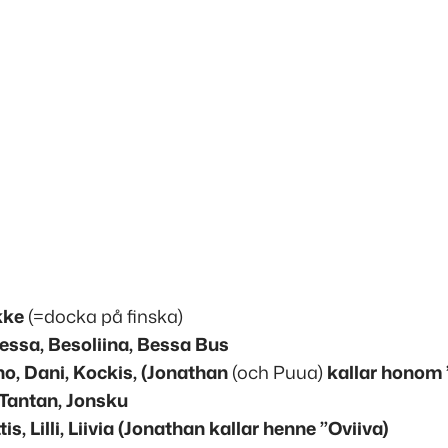
kke
(=docka på finska)
ssa, Besoliina, Bessa Bus
, Dani, Kockis, (Jonathan
(och Puua)
kallar honom ”
antan, Jonsku
is, Lilli, Liivia (Jonathan kallar henne ”Oviiva)