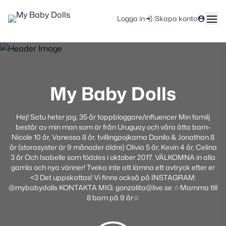
|
Logga in
Skapa konto
My Baby Dolls
Hej! Satu heter jag, 35 år toppbloggare/influencer Min familj
består av min man som är från Uruguay och våra åtta barn-
Nicole 10 år, Vanessa 8 år, tvillingpojkarna Danilo & Jonathan 8
år (storasyster är 9 månader äldre) Olivia 5 år, Kevin 4 år, Celina
3 år Och Isabelle som föddes i oktober 2017. VÄLKOMNA in alla
gamla och nya vänner! Tveka inte att lämna ett avtryck efter er
<3 Det uppskattas! Vi finns också på INSTAGRAM:
@mybabydolls KONTAKTA MIG: gonzalita@live.se ☆Mamma till
8 barn på 9 år☆