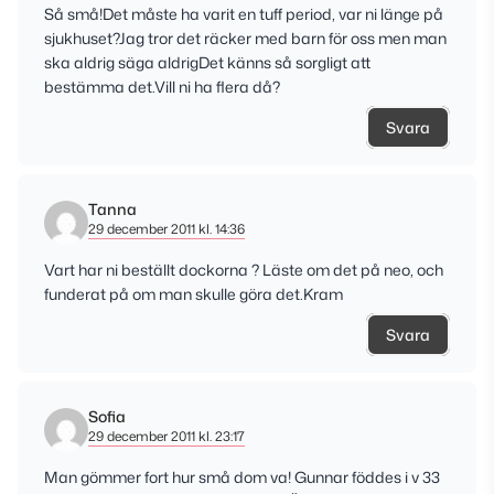
Så små!Det måste ha varit en tuff period, var ni länge på
sjukhuset?Jag tror det räcker med barn för oss men man
ska aldrig säga aldrigDet känns så sorgligt att
bestämma det.Vill ni ha flera då?
Svara
Tanna
29 december 2011 kl. 14:36
Vart har ni beställt dockorna ? Läste om det på neo, och
funderat på om man skulle göra det.Kram
Svara
Sofia
29 december 2011 kl. 23:17
Man gömmer fort hur små dom va! Gunnar föddes i v 33