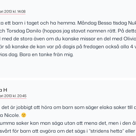
ri 2013 kl. 14:08
 ta ett barn i taget och ha hemma. Måndag Bessa tisdag N
h Torsdag Danilo (hoppas jag stavat namnen rätt. På detta
tid med de stora även om du kanske missar en del med Oliv
är så kanske de kan var på dagis på fredagen också alla 4 vi
vias dag. Bara en tanke frän mig.
a H
ri 2013 kl. 20:45
det är jobbigt att höra om barn som säger elaka saker till 
la Nicole.
dumma saker kan man säga utan att mena det, men i den ål
 svårt för barn att avgöra om det sägs i ”stridens hetta” elle