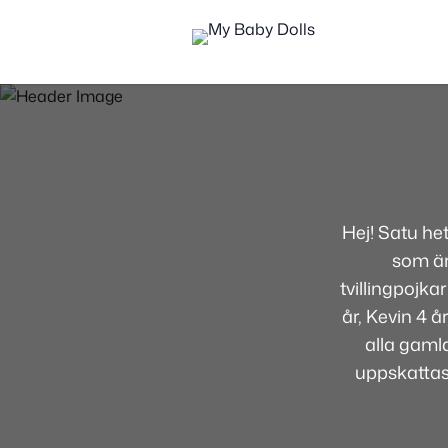
Hej! Satu he
som är
tvillingpojka
år, Kevin 4 
alla gamla
uppskatta