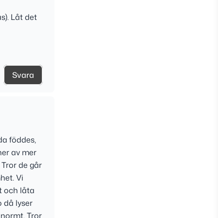
). Låt det
Svara
da föddes,
ner av mer
 Tror de går
het. Vi
t och låta
 då lyser
enormt. Tror