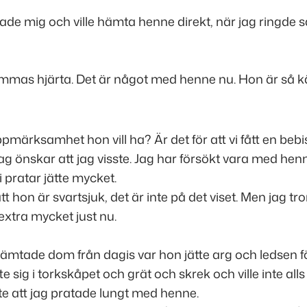
ade mig och ville hämta henne direkt, när jag ringde
mas hjärta. Det är något med henne nu. Hon är så kän
pmärksamhet hon vill ha? Är det för att vi fått en bebi
 Jag önskar att jag visste. Jag har försökt vara med hen
 pratar jätte mycket.
att hon är svartsjuk, det är inte på det viset. Men jag tro
xtra mycket just nu.
hämtade dom från dagis var hon jätte arg och ledsen fö
 sig i torkskåpet och grät och skrek och ville inte alls 
nte att jag pratade lungt med henne.