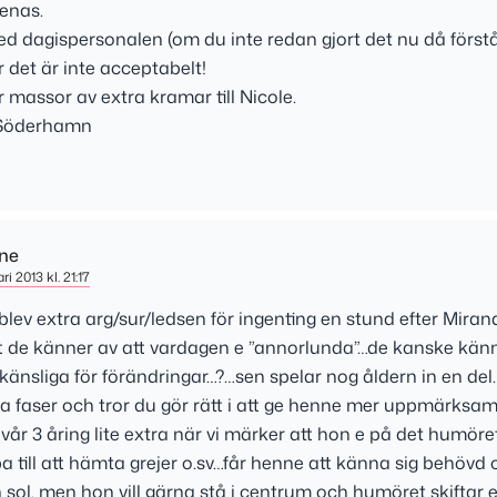
enas.
d dagispersonalen (om du inte redan gjort det nu då förstås
r det är inte acceptabelt!
 massor av extra kramar till Nicole.
 Söderhamn
ine
ri 2013 kl. 21:17
 blev extra arg/sur/ledsen för ingenting en stund efter Miran
t de känner av att vardagen e ”annorlunda”…de kanske kän
känsliga för förändringar…?…sen spelar nog åldern in en del.
a faser och tror du gör rätt i att ge henne mer uppmärksam
 vår 3 åring lite extra när vi märker att hon e på det humöre
a till att hämta grejer o.sv…får henne att känna sig behövd o
sol, men hon vill gärna stå i centrum och humöret skiftar 