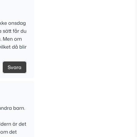
ukke onsdag
 sätt får du
ia. Men om
lket då blir
Svara
andra barn.
dern är det
r om det