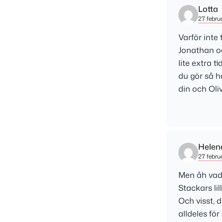
Lotta
27 februa
Varför inte
Jonathan oc
lite extra 
du gör så h
din och Oli
Helen
27 februa
Men åh vad 
Stackars lil
Och visst, 
alldeles för