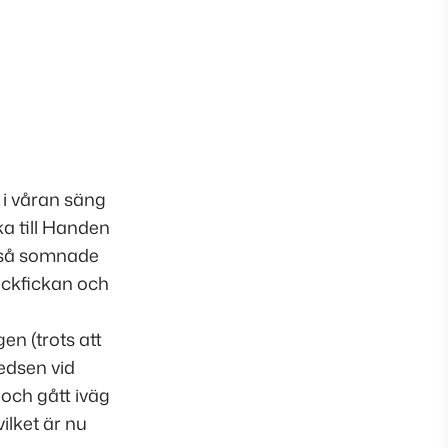
n i våran säng
ka till Handen
e så somnade
ackfickan och
n (trots att
ledsen vid
och gått iväg
ilket är nu