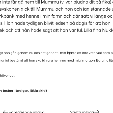
n inte får gå hem till Mummu (vi var bjudna dit på fika
 syskonen gick till Mummu och hon och jag stannade u
rkbänk med henne i min famn och där satt vi länge o
 Hon hade tydligen blivit ledsen på dagis för att hon i
ek och att nån hade sagt att hon var ful. Lilla fina Nuk
gt hon går igenom nu och det gör ont i mitt hjärta att inte veta vad som 
har iaf bestämt att hon ska få vara hemma med mig imorgon. Bara ha l
ehöver det.
 texten liten igen, jäkla skit!)
Föregående inlägg
Nästa inlägg