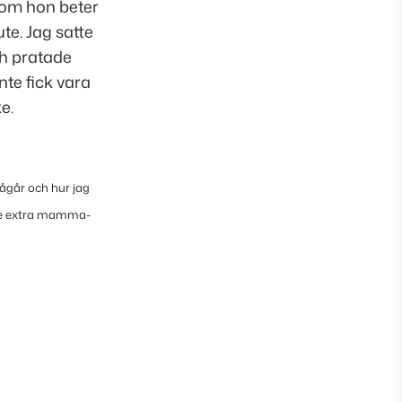
) om hon beter
te. Jag satte
ch pratade
nte fick vara
ke.
pågår och hur jag
ite extra mamma-