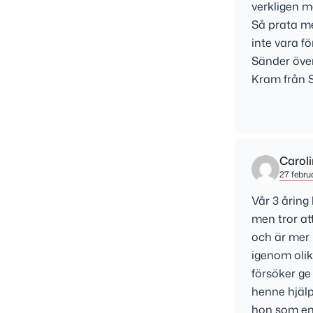
verkligen m
Så prata me
inte vara fö
Sänder över
Kram från
Carol
27 februa
Vår 3 åring
men tror at
och är mer 
igenom olik
försöker ge
henne hjälp
hon som en 