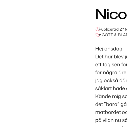
Nico
Publicerad,
27 f
♥ GOTT & BLA
Hej onsdag!
Det här blev 
ett tag sen fö
för några är
jag också dä
såklart hade 
Kände mig so
det ”bara” gå
matbordet och
på vilan nu så