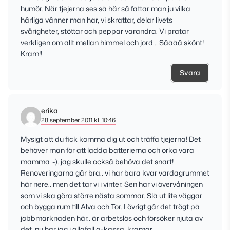
humör. När tjejerna ses så här så fattar man ju vilka
härliga vänner man har, vi skrattar, delar livets
svårigheter, stöttar och peppar varandra. Vi pratar
verkligen om allt mellan himmel och jord… Såååå skönt!
Kram!!
Svara
erika
28 september 2011 kl. 10:46
Mysigt att du fick komma dig ut och träffa tjejerna! Det
behöver man för att ladda batterierna och orka vara
mamma :-). jag skulle också behöva det snart!
Renoveringarna går bra.. vi har bara kvar vardagrummet
här nere.. men det tar vi i vinter. Sen har vi övervåningen
som vi ska göra större nästa sommar. Slå ut lite väggar
och bygga rum till Alva och Tor. I övrigt går det trögt på
jobbmarknaden här.. är arbetslös och försöker njuta av
det, nu har jag i allafall a-kassa. kramar