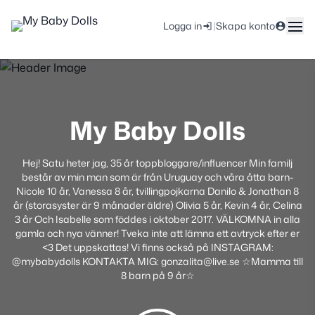
|
Logga in
Skapa konto
My Baby Dolls
Hej! Satu heter jag, 35 år toppbloggare/influencer Min familj
består av min man som är från Uruguay och våra åtta barn-
Nicole 10 år, Vanessa 8 år, tvillingpojkarna Danilo & Jonathan 8
år (storasyster är 9 månader äldre) Olivia 5 år, Kevin 4 år, Celina
3 år Och Isabelle som föddes i oktober 2017. VÄLKOMNA in alla
gamla och nya vänner! Tveka inte att lämna ett avtryck efter er
<3 Det uppskattas! Vi finns också på INSTAGRAM:
@mybabydolls KONTAKTA MIG: gonzalita@live.se ☆Mamma till
8 barn på 9 år☆