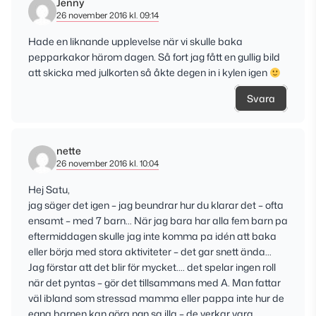
Jenny
26 november 2016 kl. 09:14
Hade en liknande upplevelse när vi skulle baka
pepparkakor härom dagen. Så fort jag fått en gullig bild
att skicka med julkorten så åkte degen in i kylen igen
Svara
nette
26 november 2016 kl. 10:04
Hej Satu,
jag säger det igen – jag beundrar hur du klarar det – ofta
ensamt – med 7 barn… När jag bara har alla fem barn pa
eftermiddagen skulle jag inte komma pa idén att baka
eller börja med stora aktiviteter – det gar snett ända…
Jag förstar att det blir för mycket…. det spelar ingen roll
när det pyntas – gör det tillsammans med A. Man fattar
väl ibland som stressad mamma eller pappa inte hur de
egna barnen kan göra ngn sa illa – de verkar vara