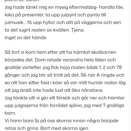
Jag hade tänkt mig en mysig eftermiddag- handla lite,
kika på presenter, ta upp julpynt och pynta till
julmusik… få upp hyllor och allt på väggarna och sen
ta det lugnt resten av kvällen. Tjena.
Inget av det hände.
Så fort vi kom hem efter att ha hämtat skolbarnen
börjades det. Dom retade varandra hela tiden och
gnällde vartefter. jag fick höja rösten både 1, 2 och 78
gånger och jag blir så trött på det. Så när A ringde och
sa att han sitter fast i köer så var mitt humör redan låg
att jag ändå inte hade lust att åka nånstans.
Jag tänkte att vi gör ett försök och går ner och hämtar
upp julgrejerna från förrådet själva, jag med 7 gnälliga
barn.
Vi hann bara fp på oss skorna innan några började
retas och grina. Bort med skorna igen.