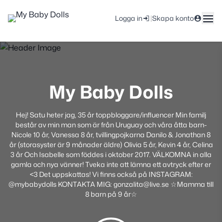
|
Logga in
Skapa konto
My Baby Dolls
Hej! Satu heter jag, 35 år toppbloggare/influencer Min familj
består av min man som är från Uruguay och våra åtta barn-
Nicole 10 år, Vanessa 8 år, tvillingpojkarna Danilo & Jonathan 8
år (storasyster är 9 månader äldre) Olivia 5 år, Kevin 4 år, Celina
3 år Och Isabelle som föddes i oktober 2017. VÄLKOMNA in alla
gamla och nya vänner! Tveka inte att lämna ett avtryck efter er
<3 Det uppskattas! Vi finns också på INSTAGRAM:
@mybabydolls KONTAKTA MIG: gonzalita@live.se ☆Mamma till
8 barn på 9 år☆