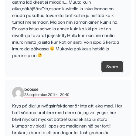
astma lääkkeet ei mikään…. Muuta kuin
aika,näköjään.Oih,osaan kuvitella kuinka ihanaa on
saada pakattua tavaroita laatikoihin ja heittää kaik
turhat menemään. Mä oon niin samanlainen kuin sinä.
En osaa istua sohvalla ennen kuin kaikki paikat on
siivottu ja tavarat järjestetty.Hullu kun oon niin nautin
imuroinnista ja siitä kun koti on siisti. Voin jopa 5 kertaa
imuroida päivässä
Mukavia pakkaus hetkiä ja
parane pian
Svara
boosse
28 september 2011 kl. 20:40
Krya på dig! urinvägsinfektioner är inte att leka med. Har
haft sådana problem med dem när jag var yngre, har
blivit mycket mycket bättre! kund ekissa ur stora
klumpar av blod.Hopas att medicinen hjälper fort!!
brukar ju bara ta ett par dagar.Ja, Josh groban är