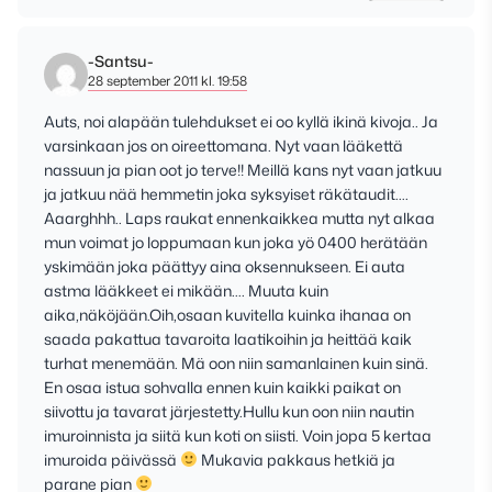
-Santsu-
28 september 2011 kl. 19:58
Auts, noi alapään tulehdukset ei oo kyllä ikinä kivoja.. Ja
varsinkaan jos on oireettomana. Nyt vaan lääkettä
nassuun ja pian oot jo terve!! Meillä kans nyt vaan jatkuu
ja jatkuu nää hemmetin joka syksyiset räkätaudit….
Aaarghhh.. Laps raukat ennenkaikkea mutta nyt alkaa
mun voimat jo loppumaan kun joka yö 0400 herätään
yskimään joka päättyy aina oksennukseen. Ei auta
astma lääkkeet ei mikään…. Muuta kuin
aika,näköjään.Oih,osaan kuvitella kuinka ihanaa on
saada pakattua tavaroita laatikoihin ja heittää kaik
turhat menemään. Mä oon niin samanlainen kuin sinä.
En osaa istua sohvalla ennen kuin kaikki paikat on
siivottu ja tavarat järjestetty.Hullu kun oon niin nautin
imuroinnista ja siitä kun koti on siisti. Voin jopa 5 kertaa
imuroida päivässä
Mukavia pakkaus hetkiä ja
parane pian