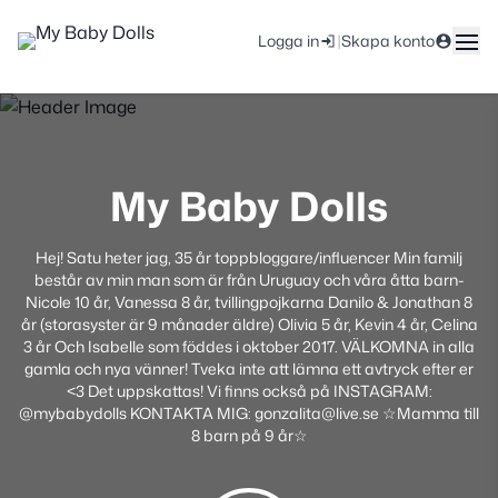
|
Logga in
Skapa konto
My Baby Dolls
Hej! Satu heter jag, 35 år toppbloggare/influencer Min familj
består av min man som är från Uruguay och våra åtta barn-
Nicole 10 år, Vanessa 8 år, tvillingpojkarna Danilo & Jonathan 8
år (storasyster är 9 månader äldre) Olivia 5 år, Kevin 4 år, Celina
3 år Och Isabelle som föddes i oktober 2017. VÄLKOMNA in alla
gamla och nya vänner! Tveka inte att lämna ett avtryck efter er
<3 Det uppskattas! Vi finns också på INSTAGRAM:
@mybabydolls KONTAKTA MIG: gonzalita@live.se ☆Mamma till
8 barn på 9 år☆