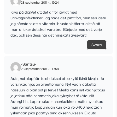
28 september 2011 kl. 19:24
Krya på dig!Vet att det är för jävligt med
urinvägsinfektioner. Jag hade det jämt förr, men sen läste
jag nånstans att c-vitamin i brustablettform, alltså att
man dricker det skall vara bra. Började med det, varje
dag, och sen dess har det minskat i avsevärt!!
Svara
-Santsu-
28 september 2011 kl. 19:58
Auts, noi alapään tulehdukset ei oo kyllä ikinä kivoja.. Ja
varsinkaan jos on oireettomana. Nyt vaan lääkettä
nassuun ja pian oot jo terve!! Meillä kans nyt vaan jatkuu
ja jatkuu nää hemmetin joka syksyiset räkätaudit….
Aaarghhh.. Laps raukat ennenkaikkea mutta nyt alkaa
mun voimat jo loppumaan kun joka yö 0400 herätään
yskimään joka päättyy aina oksennukseen. Ei auta