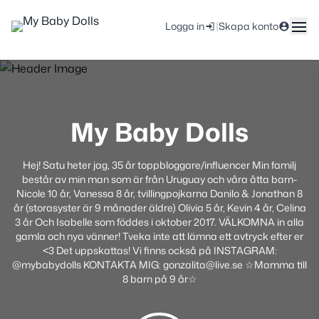
|
Logga in
Skapa konto
My Baby Dolls
Hej! Satu heter jag, 35 år toppbloggare/influencer Min familj
består av min man som är från Uruguay och våra åtta barn-
Nicole 10 år, Vanessa 8 år, tvillingpojkarna Danilo & Jonathan 8
år (storasyster är 9 månader äldre) Olivia 5 år, Kevin 4 år, Celina
3 år Och Isabelle som föddes i oktober 2017. VÄLKOMNA in alla
gamla och nya vänner! Tveka inte att lämna ett avtryck efter er
<3 Det uppskattas! Vi finns också på INSTAGRAM:
@mybabydolls KONTAKTA MIG: gonzalita@live.se ☆Mamma till
8 barn på 9 år☆