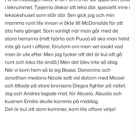
i lekrummet. Tjejerna älskar att leka där, speciellt inne i
leksakshuset som står där. Sen gick jag och min
mamma runt lite innan vi åkte till McDonalds för att
äta hela gänget. Som vanligt när man går med de
stora herrarna (mitt hjärta och Puua) så ska man helst
inte gå runt i affärer, förutom om man vet exakt vad
man är ute efter. Men jag tycker att det är kul att gå
runt och kika lite ändå;) Men det blev inte så idag.
När vi kom hem så la sig Bessa, Danonino och
Jonathan medans Nicole satt vid datorn med Micael
och tittade på store brorsans Diegos fighter på nätet.
Jag och Andres lagade mat, för Abuelo, Abuala och
kusinen Emilio skulle komma på middag.
Det är kul att dom kommer, kom lite oftare vetja!