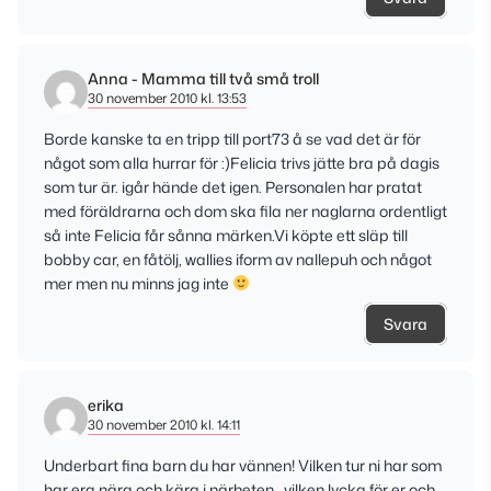
Anna - Mamma till två små troll
30 november 2010 kl. 13:53
Borde kanske ta en tripp till port73 å se vad det är för
något som alla hurrar för :)Felicia trivs jätte bra på dagis
som tur är. igår hände det igen. Personalen har pratat
med föräldrarna och dom ska fila ner naglarna ordentligt
så inte Felicia får sånna märken.Vi köpte ett släp till
bobby car, en fåtölj, wallies iform av nallepuh och något
mer men nu minns jag inte
Svara
erika
30 november 2010 kl. 14:11
Underbart fina barn du har vännen! Vilken tur ni har som
har era nära och kära i närheten.. vilken lycka för er och