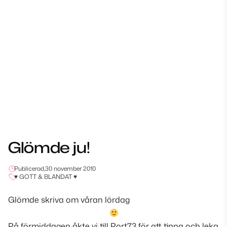
Glömde ju!
Publicerad,
30 november 2010
♥ GOTT & BLANDAT ♥
Glömde skriva om våran lördag
På förmiddagen åkte vi till Port73 för att tippa och leka