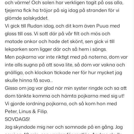
och värme! Och solen har verkligen tagit på oss alla,
tjejerna fick ha tröjor på sig idag på stranden för vi
glömde solskyddet.
Vi gick till Rudan idag, och dit kom även Puua med
glass till oss. Vi satt där på vår filt och mös och
matade ankor och hade det skönt, sen gick vi till
lekparken som ligger där och så hem i sängs.
Men pojkarna var inte riktigt med på noterna, dom var
inte alls sugna på att sova lite, så dom var vakna och
gnälliga, och klockan tickade ner för hur mycket jag
skulle hinna få sova…
Gissa om jag var glad när min syster ringde och sa att
dom tänkte komma och hämta pojkarna med sig ut!
Vi gjorde iordning pojkarna, och så kom hon med
Peter, Linus & Filip.
SOVDAGS!
Jag skyndade mig ner och somnade på en gång. Jag