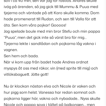
sov i ca 40 min, sen var jag för rastlös. Andres skulle
iväg på ärenden, så jag gick till Mummu & Puua med
tjejerna och väntade på att Karo skulle komma. Dom
hade promenerat till Rudan, och sen till Valla för att
äta. Sen kom våra pojkar! Goooos!
Jag spelade boule med min bror Stefu och min pappa
”Puua”, men det gick inte så värst bra för mig…
Tjejerna lekte i sandlådan och pojkarna låg vakna i
vagnen.
Sen hem och bada.
När vi kom upp från badet hade Andres ordnat
myspys åt oss med räkor, vin
(med sprite till mig)
och
vitlöksbaguett. Jätte gott!
Nu är klockan nästan elva och Nicole är vaken och
hur pigg som helst. Vanessa har redan somnat och
pojkarna ligger här, vakna och nybadade… Nyss skulle
Nicole och pappa sova i tältet på balkongen… men