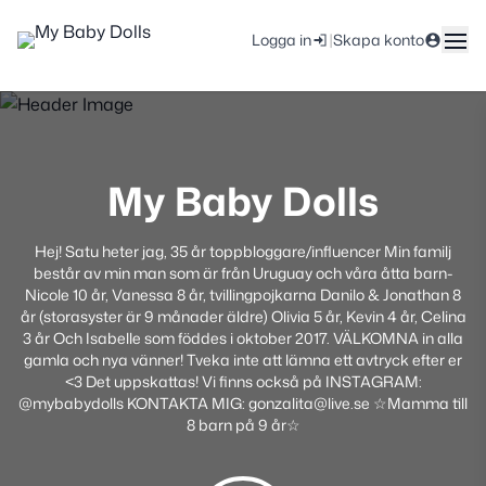
|
Logga in
Skapa konto
My Baby Dolls
Hej! Satu heter jag, 35 år toppbloggare/influencer Min familj
består av min man som är från Uruguay och våra åtta barn-
Nicole 10 år, Vanessa 8 år, tvillingpojkarna Danilo & Jonathan 8
år (storasyster är 9 månader äldre) Olivia 5 år, Kevin 4 år, Celina
3 år Och Isabelle som föddes i oktober 2017. VÄLKOMNA in alla
gamla och nya vänner! Tveka inte att lämna ett avtryck efter er
<3 Det uppskattas! Vi finns också på INSTAGRAM:
@mybabydolls KONTAKTA MIG: gonzalita@live.se ☆Mamma till
8 barn på 9 år☆