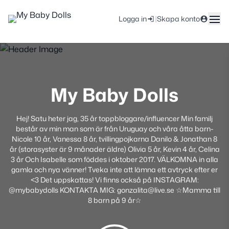
|
Logga in
Skapa konto
My Baby Dolls
Hej! Satu heter jag, 35 år toppbloggare/influencer Min familj
består av min man som är från Uruguay och våra åtta barn-
Nicole 10 år, Vanessa 8 år, tvillingpojkarna Danilo & Jonathan 8
år (storasyster är 9 månader äldre) Olivia 5 år, Kevin 4 år, Celina
3 år Och Isabelle som föddes i oktober 2017. VÄLKOMNA in alla
gamla och nya vänner! Tveka inte att lämna ett avtryck efter er
<3 Det uppskattas! Vi finns också på INSTAGRAM:
@mybabydolls KONTAKTA MIG: gonzalita@live.se ☆Mamma till
8 barn på 9 år☆