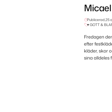
Micael
Publicerad,
25 
♥ GOTT & BLA
Fredagen den 
efter festkläd
kläder, skor o
sina alldeles