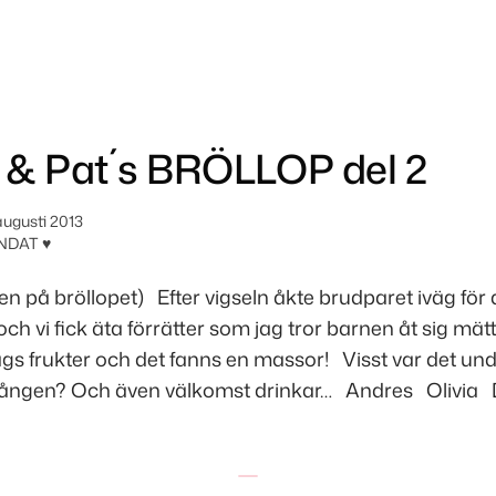
 & Pat´s BRÖLLOP del 2
augusti 2013
NDAT ♥
en på bröllopet) Efter vigseln åkte brudparet iväg för 
och vi fick äta förrätter som jag tror barnen åt sig mä
lags frukter och det fanns en massor! Visst var det un
ngången? Och även välkomst drinkar… Andres Olivia