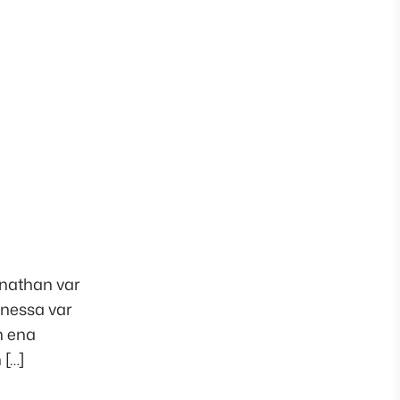
onathan var
anessa var
n ena
 […]