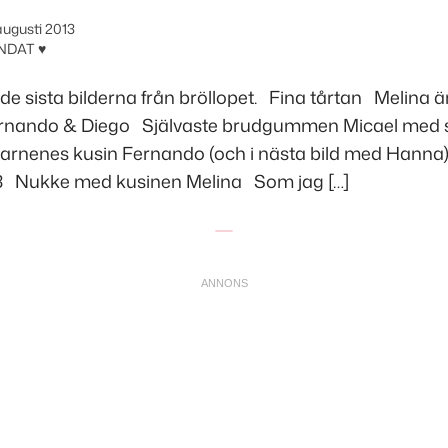
augusti 2013
NDAT ♥
 sista bilderna från bröllopet. Fina tårtan Melina är
ernando & Diego Självaste brudgummen Micael med 
rnenes kusin Fernando (och i nästa bild med Hann
3 Nukke med kusinen Melina Som jag […]