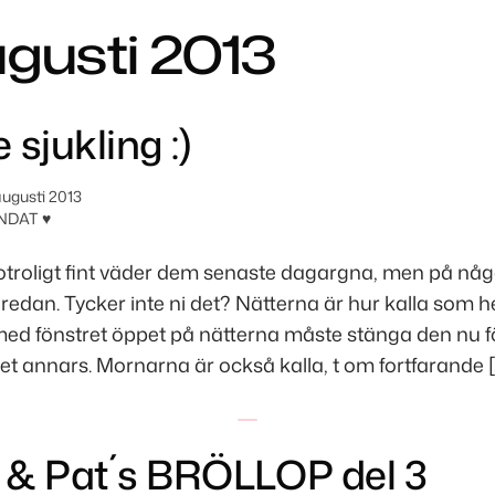
gusti 2013
e sjukling :)
augusti 2013
NDAT ♥
 otroligt fint väder dem senaste dagargna, men på någ
redan. Tycker inte ni det? Nätterna är hur kalla som h
med fönstret öppet på nätterna måste stänga den nu för
met annars. Mornarna är också kalla, t om fortfarande [
 & Pat´s BRÖLLOP del 3