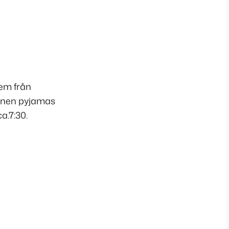
hem från
barnen pyjamas
a.7:30.