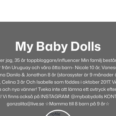
My Baby Dolls
ter jag, 35 år toppbloggare/influencer Min familj best
 från Uruguay och våra åtta barn- Nicole 10 år, Vaness
rna Danilo & Jonathan 8 år (storasyster är 9 månader ä
år, Celina 3 år Och Isabelle som föddes i oktober 2017
 och nya vänner! Tveka inte att lämna ett avtryck efte
s! Vi finns också på INSTAGRAM: @mybabydolls KON
gonzalita@live.se ☆Mamma till 8 barn på 9 år☆