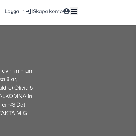
Logga in
|
Skapa konto
år av min man
a 8 år,
ldre) Olivia 5
. VÄLKOMNA in
r er <3 Det
TAKTA MIG: