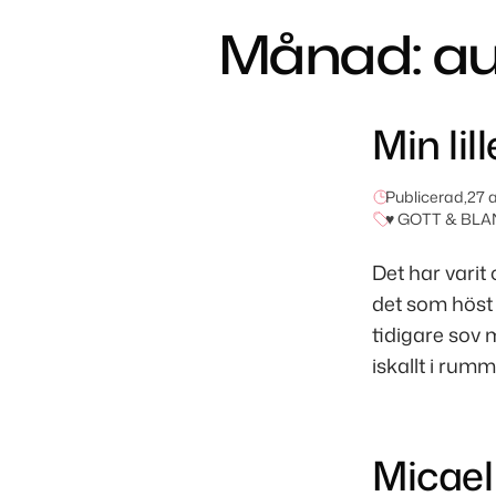
Månad:
au
Min lill
Publicerad,
27 
♥ GOTT & BLA
Det har varit
det som höst 
tidigare sov 
iskallt i rum
Micael