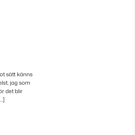
ot sätt känns
elst, jag som
 det blir
…]