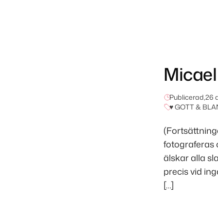
Micael
Publicerad,
26 
♥ GOTT & BLA
(Fortsättning
fotograferas 
älskar alla s
precis vid i
[…]