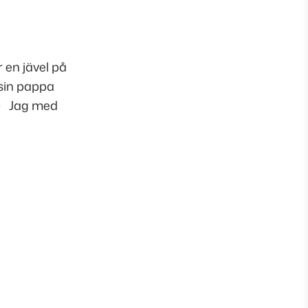
 en jävel på
sin pappa
a) Jag med