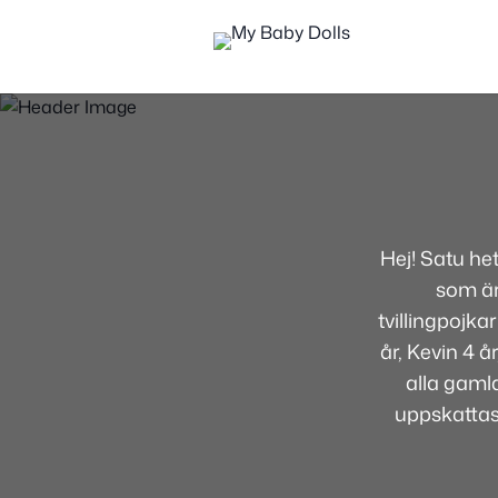
Hej! Satu he
som är
tvillingpojka
år, Kevin 4 
alla gamla
uppskatta