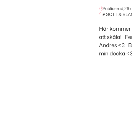
Publicerad,
26 
♥ GOTT & BLA
Här kommer de
att skåla! F
Andres <3 Ba
min docka <