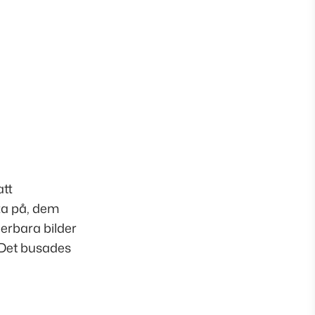
att
tta på, dem
derbara bilder
 Det busades