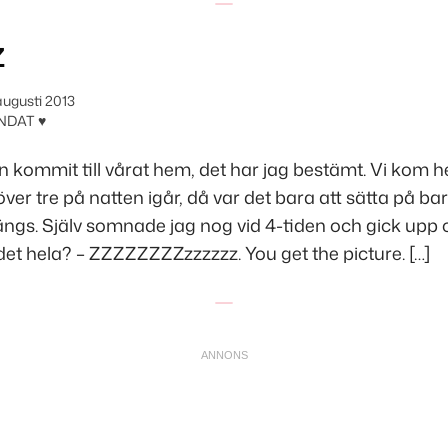
z
augusti 2013
NDAT ♥
n kommit till vårat hem, det har jag bestämt. Vi kom 
e över tre på natten igår, då var det bara att sätta på 
ngs. Själv somnade jag nog vid 4-tiden och gick upp c
t hela? – ZZZZZZZZzzzzzz. You get the picture. […]