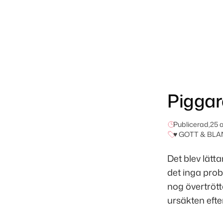
Piggar
Publicerad,
25 
♥ GOTT & BLA
Det blev lätt
det inga prob
nog övertröt
ursäkten efte