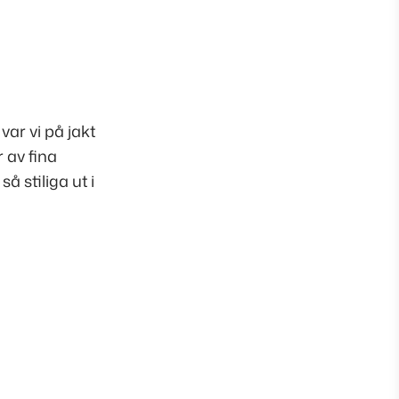
ar vi på jakt
r av fina
å stiliga ut i