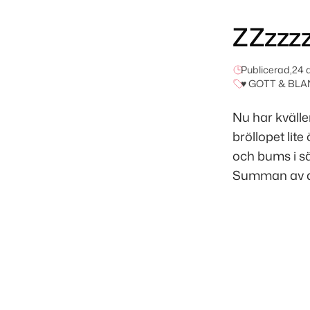
ZZzzz
Publicerad,
24 
♥ GOTT & BLA
Nu har kvälle
bröllopet lit
och bums i sä
Summan av de