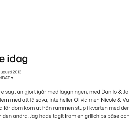
e idag
augusti 2013
NDAT ♥
are sagt än gjort igår med läggningen, med Danilo & J
lem med att få sova, inte heller Olivia men Nicole & V
ta för dom kom ut från rummen stup i kvarten med de
r den andra. Jag hade tagit fram en grillchips påse och