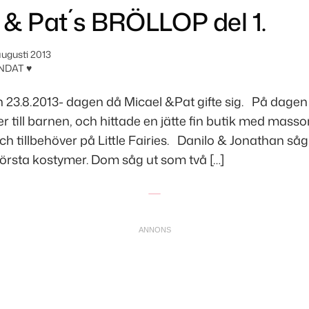
 & Pat´s BRÖLLOP del 1.
augusti 2013
NDAT ♥
23.8.2013- dagen då Micael &Pat gifte sig. På dagen v
er till barnen, och hittade en jätte fin butik med masso
ch tillbehöver på Little Fairies. Danilo & Jonathan såg s
 första kostymer. Dom såg ut som två […]